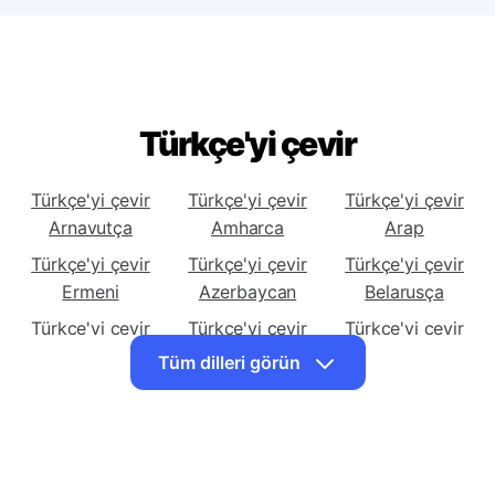
Türkçe'yi çevir
Türkçe'yi çevir
Türkçe'yi çevir
Türkçe'yi çevir
Arnavutça
Amharca
Arap
Türkçe'yi çevir
Türkçe'yi çevir
Türkçe'yi çevir
Ermeni
Azerbaycan
Belarusça
Türkçe'yi çevir
Türkçe'yi çevir
Türkçe'yi çevir
Bengalce
Boşnakça
Bulgarca
Tüm dilleri görün
Türkçe'yi çevir
Türkçe'yi çevir
Türkçe'yi çevir
Cebuano
Çince
Çince