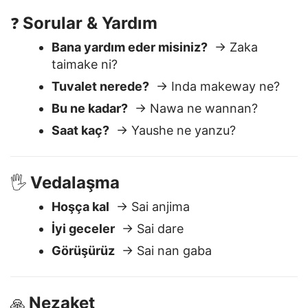
Anlamıyorum
→ Ban fahimci ba
Sorular & Yardım
❓
Bana yardım eder misiniz?
→ Zaka
taimake ni?
Tuvalet nerede?
→ Inda makeway ne?
Bu ne kadar?
→ Nawa ne wannan?
Saat kaç?
→ Yaushe ne yanzu?
Vedalaşma
🖐️
Hoşça kal
→ Sai anjima
İyi geceler
→ Sai dare
Görüşürüz
→ Sai nan gaba