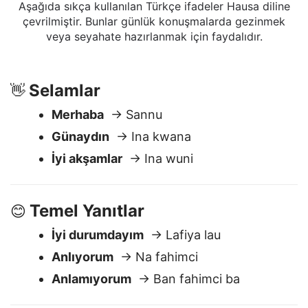
ifadeler
Aşağıda sıkça kullanılan Türkçe ifadeler Hausa diline
çevrilmiştir. Bunlar günlük konuşmalarda gezinmek
veya seyahate hazırlanmak için faydalıdır.
Selamlar
👋
Merhaba
→ Sannu
Günaydın
→ Ina kwana
İyi akşamlar
→ Ina wuni
Temel Yanıtlar
😊
İyi durumdayım
→ Lafiya lau
Anlıyorum
→ Na fahimci