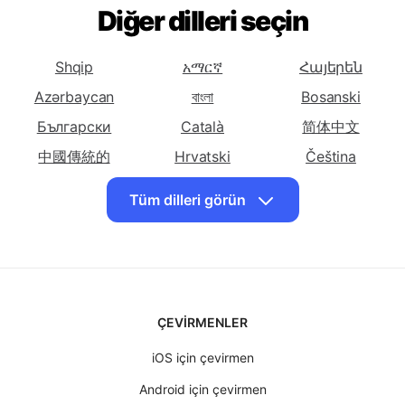
(Basitleştirilmiş)
(Geleneksel)
Türkçe'yi çevir
Türkçe'yi çevir
Türkçe'yi çevir
Korsika
Diğer dilleri seçin
Hırvat
Çek
Türkçe'yi çevir
Türkçe'yi çevir
Türkçe'yi çevir
Danimarka
Felemenkçe
Ingilizce
Shqip
አማርኛ
Հայերեն
Türkçe'yi çevir
Türkçe'yi çevir
Türkçe'yi çevir
Azərbaycan
বাংলা
Bosanski
Esperanto
Estonya
Farsça
Български
Català
简体中文
Türkçe'yi çevir Fin
Türkçe'yi çevir
Türkçe'yi çevir
中國傳統的
Hrvatski
Čeština
Fransızca
Frizce
Dansk
English
Eesti keel
Tüm dilleri görün
Türkçe'yi çevir
Türkçe'yi çevir
Türkçe'yi çevir
فارسی
Suomalainen
ქართული
Gürcü
Alman
Yunan
Ελληνικά
ગુજરાતી
עִברִית
Türkçe'yi çevir
Türkçe'yi çevir
Türkçe'yi çevir
Haiti Kreol
हिंदी
Magyar
Hausa
Bahasa Indonesia
Hawaii
Türkçe'yi çevir
日本
Türkçe'yi çevir
Basa jawa
Türkçe'yi çevir
Казақ
ÇEVIRMENLER
İbranice
Hintçe
Macar
한국인
Кыргызча
Latviski
Türkçe'yi çevir
Türkçe'yi çevir
Türkçe'yi çevir
iOS için çevirmen