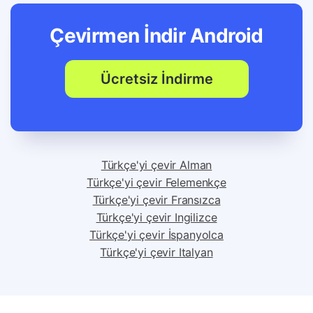
Çevirmen İndir
Android
Ücretsiz İndirme
Türkçe'yi çevir Alman
Türkçe'yi çevir Felemenkçe
Türkçe'yi çevir Fransızca
Türkçe'yi çevir Ingilizce
Türkçe'yi çevir İspanyolca
Türkçe'yi çevir Italyan