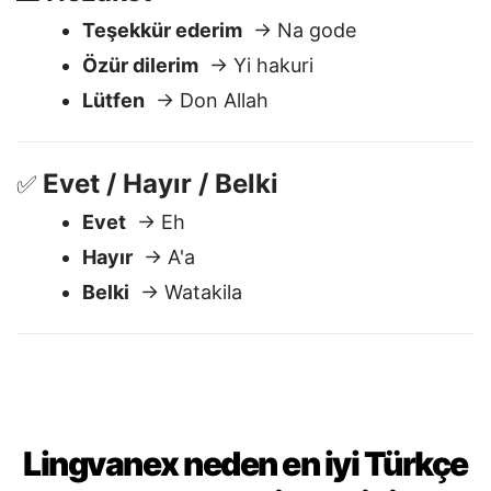
Nezaket
🙏
Teşekkür ederim
→ Na gode
Özür dilerim
→ Yi hakuri
Lütfen
→ Don Allah
Evet / Hayır / Belki
✅
Evet
→ Eh
Hayır
→ A'a
Belki
→ Watakila