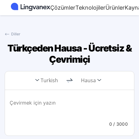
Çözümler
Teknolojiler
Ürünler
Kayn
⟵
Diller
Türkçeden Hausa - Ücretsiz &
Çevrimiçi
Turkish
Hausa
0
/ 3000