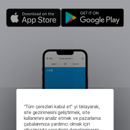
“Tüm çerezleri kabul et” yi tıklayarak,
site gezinmesini geliştirmek, site
kullanımını analiz etmek ve pazarlama
çabalarımıza yardımcı olmak için
cihazınızda çerezlerin depolanmasını