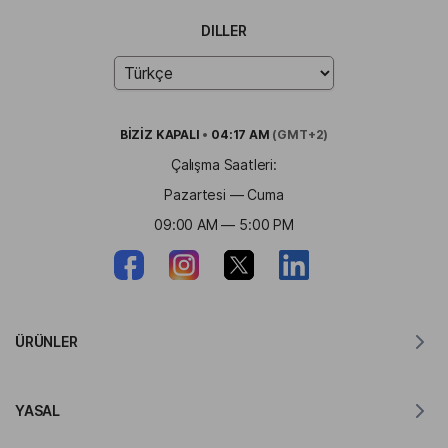
DILLER
BİZİZ
KAPALI
•
04:17 AM
(GMT+2)
Çalışma Saatleri:
Pazartesi — Cuma
09:00 AM — 5:00 PM
ÜRÜNLER
MacOS için Tercüman
YASAL
Windows için Tercüman
iOS için Tercüman