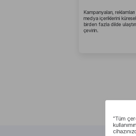
Kampanyaları, reklamları
medya içeriklerini küresel
birden fazla dilde ulaştı
çevirin.
“Tüm çere
kullanımı
cihazınız