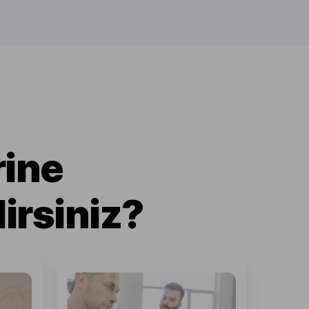
rine
irsiniz?