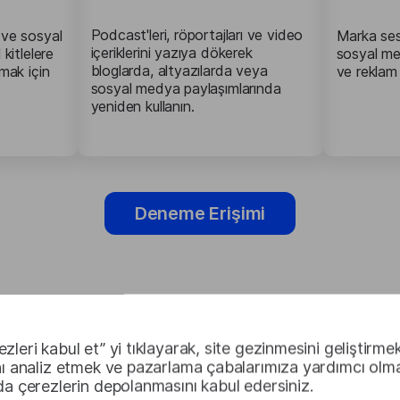
Podcast'leri, röportajları ve video
 ve sosyal
Marka sesi
içeriklerini yazıya dökerek
 kitlelere
sosyal med
bloglarda, altyazılarda veya
rmak için
ve reklam 
sosyal medya paylaşımlarında
yeniden kullanın.
Deneme Erişimi
zleri kabul et” yi tıklayarak, site gezinmesini geliştirmek
nı analiz etmek ve pazarlama çabalarımıza yardımcı olma
da çerezlerin depolanmasını kabul edersiniz.