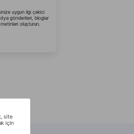
nize uygun ilgi çekici
ya gönderileri, bloglar
metinleri oluşturun.
, site
k için