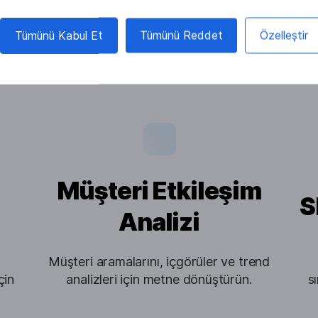
size nasıl yardımc
Tümünü Kabul Et
Tümünü Reddet
Özelleştir
Müşteri Etkileşim
S
Analizi
Müşteri aramalarını, içgörüler ve trend
çin
analizleri için metne dönüştürün.
s