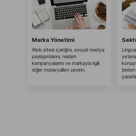
Marka Yönetimi
Sekt
Web sitesi içeriğini, sosyal medya
Lingva
paylaşımlarını, reklam
yetenek
kampanyalarını ve markayla ilgili
konuşm
diğer materyalleri çevirin.
birden
yararlan