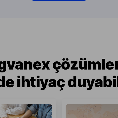
gvanex çözümle
de ihtiyaç duyabil