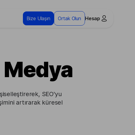
Bize Ulaşın
Ortak Olun
Hesap
l Medya
işiselleştirerek, SEO'yu
şimini artırarak küresel