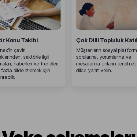
ör Konu Takibi
Çok Dilli Topluluk Katı
nex'in çeviri
Müşterilerin sosyal platform
lerinden, sektörle ilgili
sorularına, yorumlarına ve
aları, haberleri ve trendleri
mesajlarına onların tercih ett
 fazla dilde izlemek için
dilde yanıt verin.
ılabilir.