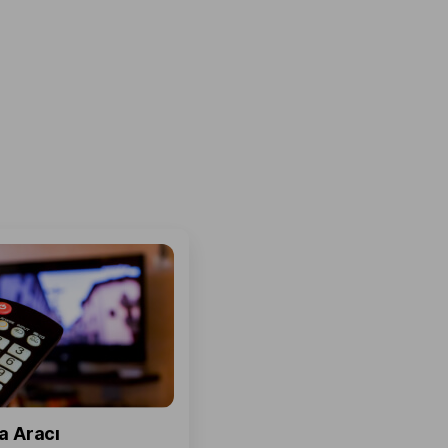
z
a Aracı