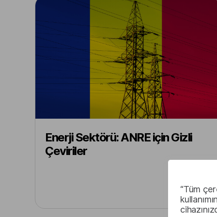
Enerji Sektörü: ANRE için Gizli
Çeviriler
“Tüm çere
kullanımı
cihazınız