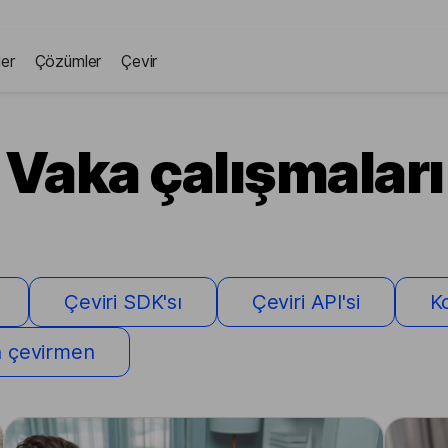
ler
Çözümler
Çevir
Vaka çalışmaları
Çeviri SDK'sı
Çeviri API'si
K
in çevirmen