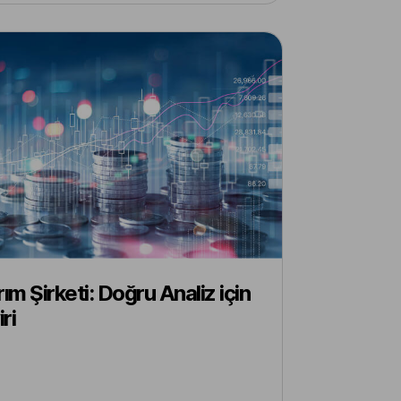
rım Şirketi: Doğru Analiz için
ri