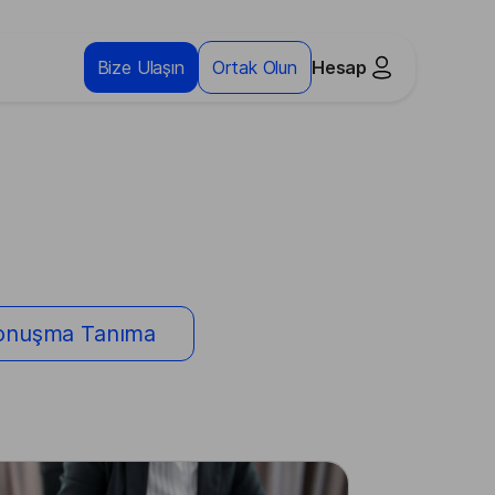
Bize Ulaşın
Ortak Olun
Hesap
onuşma Tanıma