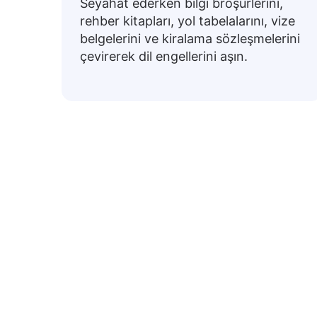
Seyahat ederken bilgi broşürlerini,
rehber kitapları, yol tabelalarını, vize
belgelerini ve kiralama sözleşmelerini
çevirerek dil engellerini aşın.
Yaygın Tü
Aşağıda sıkça kullanılan Türkçe ifadel