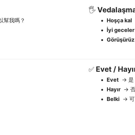
Hayır
→ 
Belki
→ 
 iyi Türkçe to Çince (Gelen
Bağlamı anlar
G
.
Çince (Geleneksel) gibi diller için
M
.
anlam, ton ve nüansı yönetir — bu
p
çok önemlidir.
ç
ka