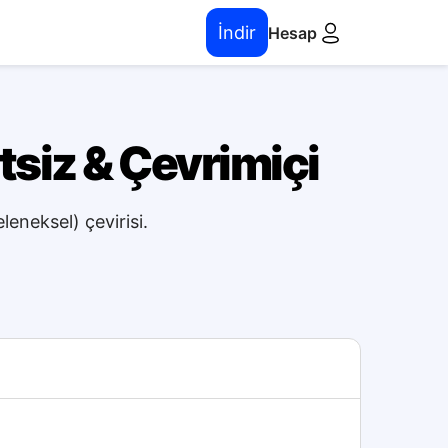
İndir
Hesap
siz & Çevrimiçi
leneksel) çevirisi.