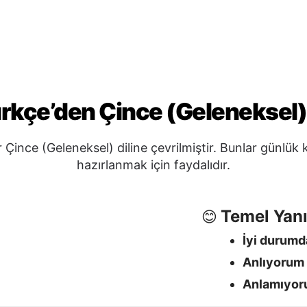
Temel Yanı
😊
İyi durum
Anlıyorum
Anlamıyo
Vedalaşm
🖐️
以幫我嗎？
Hoşça kal
İyi geceler
Görüşürüz
Evet / Hayır
✅
Evet
→ 是