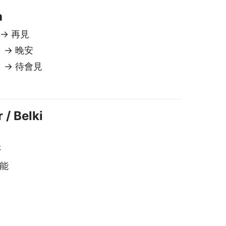
否
可能
eksel) çevirmenidir
üvenli ve özel
etinlerinizi saklamıyoruz veya
aylaşmıyoruz. Çoğu diğer
evirmenin aksine, verileriniz sizde
lır.