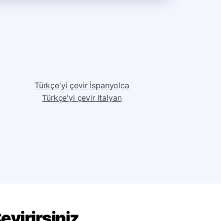
Türkçe'yi çevir İspanyolca
Türkçe'yi çevir Italyan
evirirsiniz