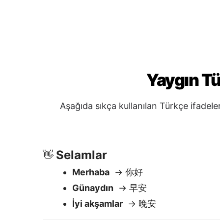
Selamlar
👋
Merhaba
→ 你好
Günaydın
→ 早安
İyi akşamlar
→ 晚安
Sorular & Yardım
❓
Bana yardım eder misiniz?
→ 你可
Tuvalet nerede?
→ 洗手間在哪裡？
Bu ne kadar?
→ 這個多少錢？
Saat kaç?
→ 現在幾點？
Nezaket
🙏
Teşekkür ederim
→ 謝謝