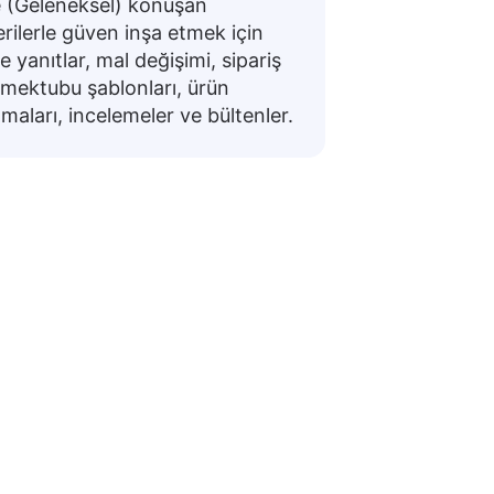
 (Geleneksel) konuşan
rilerle güven inşa etmek için
e yanıtlar, mal değişimi, sipariş
mektubu şablonları, ürün
amaları, incelemeler ve bültenler.
e ifadeler
lük konuşmalarda gezinmek veya seyahate