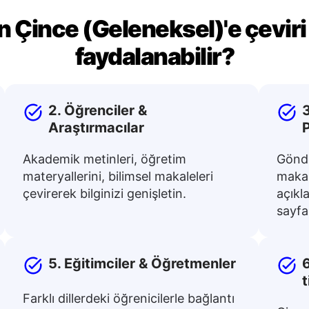
n Çince (Geleneksel)'e çeviri
faydalanabilir?
2. Öğrenciler &
3
Araştırmacılar
Akademik metinleri, öğretim
Gönde
materyallerini, bilimsel makaleleri
makal
çevirerek bilginizi genişletin.
açıkla
sayfal
5. Eğitimciler & Öğretmenler
6
t
Farklı dillerdeki öğrenicilerle bağlantı