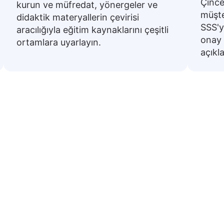
Çince
kurun ve müfredat, yönergeler ve
müşte
didaktik materyallerin çevirisi
SSS'y
aracılığıyla eğitim kaynaklarını çeşitli
onay 
ortamlara uyarlayın.
açıkl
rkçe’den Çince (Geleneksel)’
er Çince (Geleneksel) diline çevrilmiştir. Bunlar gün
hazırlanmak için faydalıdır.