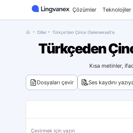
Çözümler
Teknolojiler
˃
Diller
˃
Türkçe'den Çince (Geleneksel)'e
Türkçeden Çinc
Kısa metinler, ifa
Dosyaları çevir
Ses kaydını yazı