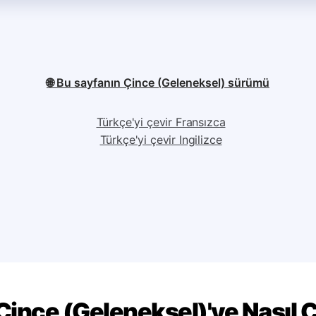
🌐 Bu sayfanın Çince (Geleneksel) sürümü
Türkçe'yi çevir Fransızca
Türkçe'yi çevir Ingilizce
Çince (Geleneksel)'ye Nasıl Ç