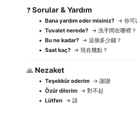
Özür dilerim
→ 對不起
Lütfen
→ 請
Lingvanex neden en
Kullanımı kolay
Metni yapıştırın — anında çeviri alın
Hemen düzenleyin veya kopyalayın