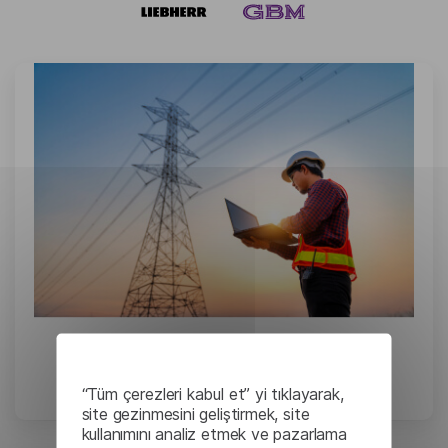
Rolls-Royce: Verimli ve
Güvenilir Belge Çevirisi
“Tüm çerezleri kabul et” yi tıklayarak,
site gezinmesini geliştirmek, site
kullanımını analiz etmek ve pazarlama