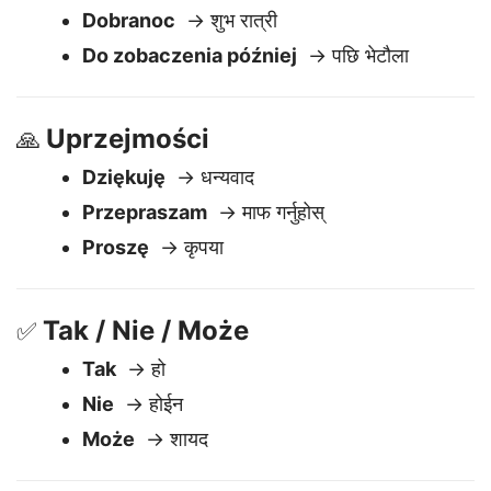
Pożegnania
🖐️
Do widzenia
→ अलविदा
Dobranoc
→ शुभ रात्री
Do zobaczenia później
→ पछि भेटौला
Uprzejmości
🙏
Dziękuję
→ धन्यवाद
Przepraszam
→ माफ गर्नुहोस्
Proszę
→ कृपया
Tak / Nie / Może
✅
Tak
→ हो
Nie
→ होईन