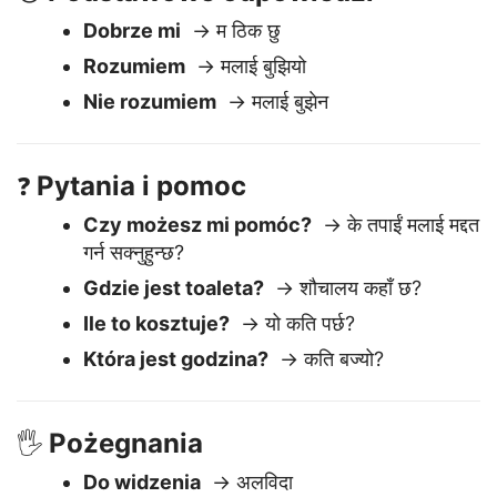
Podstawowe odpowiedzi
😊
Dobrze mi
→ म ठिक छु
Rozumiem
→ मलाई बुझियो
Nie rozumiem
→ मलाई बुझेन
Pytania i pomoc
❓
Czy możesz mi pomóc?
→ के तपाईं मलाई मद्दत
गर्न सक्नुहुन्छ?
Gdzie jest toaleta?
→ शौचालय कहाँ छ?
Ile to kosztuje?
→ यो कति पर्छ?
Która jest godzina?
→ कति बज्यो?