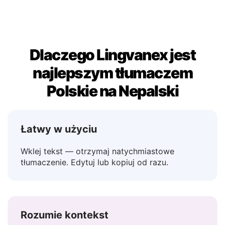
Może
→ शायद
Dlaczego Lingvanex jest
najlepszym tłumaczem
Polskie na Nepalski
Łatwy w użyciu
Wklej tekst — otrzymaj natychmiastowe
tłumaczenie. Edytuj lub kopiuj od razu.