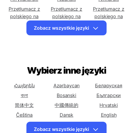
polskiego na
polskiego na
polskiego na
Afrykanerski
Albański
Amharski
Przetłumacz z
Przetłumacz z
Przetłumacz z
polskiego na
polskiego na
polskiego na
Arabski
Ormiański
Azerbejdżański
Zobacz wszystkie języki
Przetłumacz z
Przetłumacz z
Przetłumacz z
polskiego na
polskiego na
polskiego na
Baskijski
Białoruski
Bengalski
Przetłumacz z
Przetłumacz z
Przetłumacz z
polskiego na
polskiego na
polskiego na
Wybierz inne języki
Bośniacki
Bułgarski
Kataloński
Przetłumacz z
Przetłumacz z
Przetłumacz z
Հայերեն
Azərbaycan
Беларуская
polskiego na
polskiego na
polskiego na
বাংলা
Bosanski
Български
Cebuański
Chiński
Chiński
简体中文
(Uproszczony)
中國傳統的
(Tradycyjny)
Hrvatski
Przetłumacz z
Čeština
Przetłumacz z
Dansk
Przetłumacz z
English