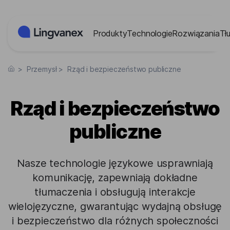
Panel zarządzania plikami cookies
Produkty
Technologie
Rozwiązania
Tł
>
Przemysł
>
Rząd i bezpieczeństwo publiczne
Rząd i bezpieczeństwo
publiczne
Nasze technologie językowe usprawniają
komunikację, zapewniają dokładne
tłumaczenia i obsługują interakcje
wielojęzyczne, gwarantując wydajną obsługę
i bezpieczeństwo dla różnych społeczności