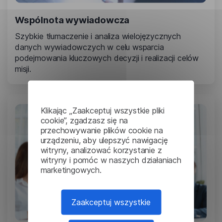
Wspólnota wywiadowcza
Szybkie tłumaczenie i analiza wielojęzycznych
danych wywiadowczych w celu wsparcia
podejmowania kluczowych decyzji i realizacji celów
misji.
Klikając „Zaakceptuj wszystkie pliki
cookie”, zgadzasz się na
przechowywanie plików cookie na
urządzeniu, aby ulepszyć nawigację
witryny, analizować korzystanie z
witryny i pomóc w naszych działaniach
marketingowych.
Zaakceptuj wszystkie