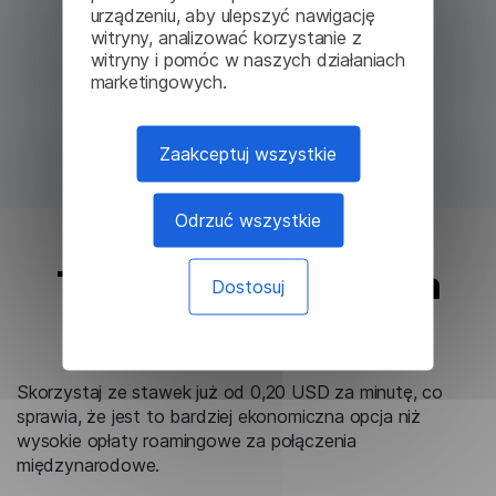
urządzeniu, aby ulepszyć nawigację
witryny, analizować korzystanie z
witryny i pomóc w naszych działaniach
marketingowych.
Zaakceptuj wszystkie
Odrzuć wszystkie
Tańsze niż połączenia
Dostosuj
roamingowe
Skorzystaj ze stawek już od 0,20 USD za minutę, co
sprawia, że ​​jest to bardziej ekonomiczna opcja niż
wysokie opłaty roamingowe za połączenia
międzynarodowe.