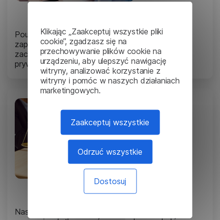
Finanse
Klikając „Zaakceptuj wszystkie pliki
Poufne tłumaczenia w sektorze finansowym
cookie”, zgadzasz się na
zapewniają bezpieczeństwo poufnych informacji,
przechowywanie plików cookie na
zachowują zgodność z przepisami i chronią
urządzeniu, aby ulepszyć nawigację
prywatność klientów.
witryny, analizować korzystanie z
witryny i pomóc w naszych działaniach
marketingowych.
Zaakceptuj wszystkie
Odrzuć wszystkie
Dostosuj
WARUNKI I ZASADY
Nasze rozwiązania umożliwiają wykonywanie