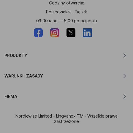
Godziny otwarcia:
Poniedziałek - Piątek
09:00 rano — 5:00 po południu
PRODUKTY
Tłumacz dla MacOS
WARUNKI I ZASADY
Tłumacz dla Windows
Tłumacz na iOS
Oświadczenie RODO Lingvanex
Tłumacz na Androida
FIRMA
Warunki korzystania z usługi
Tłumacz dla Chrome
Warunki korzystania z API Translation
O firmie Lingvanex
Tłumacz dla Edge
Nordicwise Limited - Lingvanex TM - Wszelkie prawa
Formularz Zgłoszeniowy do Programu Partnerskiego
Zestaw prasowy
zastrzeżone
Tłumacz dla Firefox
Regulamin Programu Partnerskiego
Wzmacniacz