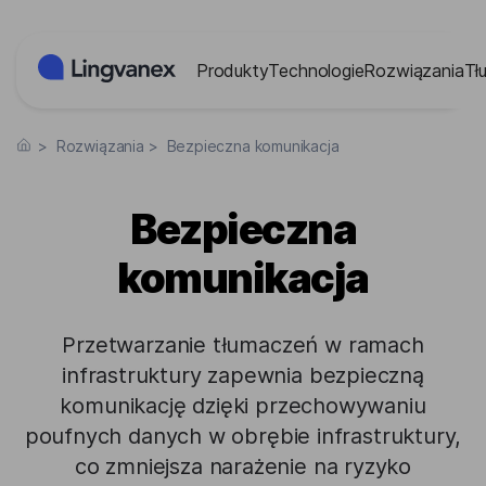
Panel zarządzania plikami cookies
Produkty
Technologie
Rozwiązania
Tł
>
Rozwiązania
>
Bezpieczna komunikacja
Bezpieczna
komunikacja
Przetwarzanie tłumaczeń w ramach
infrastruktury zapewnia bezpieczną
komunikację dzięki przechowywaniu
poufnych danych w obrębie infrastruktury,
co zmniejsza narażenie na ryzyko