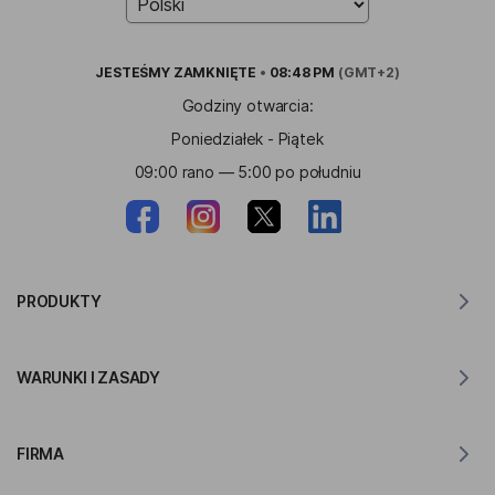
JESTEŚMY
ZAMKNIĘTE
•
08:48 PM
(GMT+2)
Godziny otwarcia:
Poniedziałek - Piątek
09:00 rano — 5:00 po południu
PRODUKTY
Tłumacz dla MacOS
WARUNKI I ZASADY
Tłumacz dla Windows
Tłumacz na iOS
Oświadczenie RODO Lingvanex
Tłumacz na Androida
FIRMA
Warunki korzystania z usługi
Tłumacz dla Chrome
Warunki korzystania z API Translation