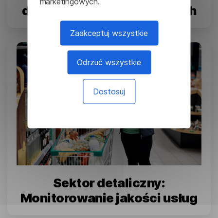
marketingowych.
dokumentów inżynieryjnych
Zaakceptuj wszystkie
Odrzuć wszystkie
Dostosuj
Sektor detaliczny:
Monitorowanie jakości usług