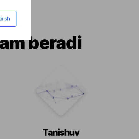
irish
dam beradi
Tanishuv