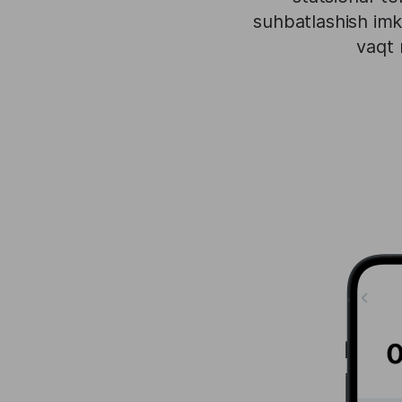
suhbatlashish imko
vaqt r