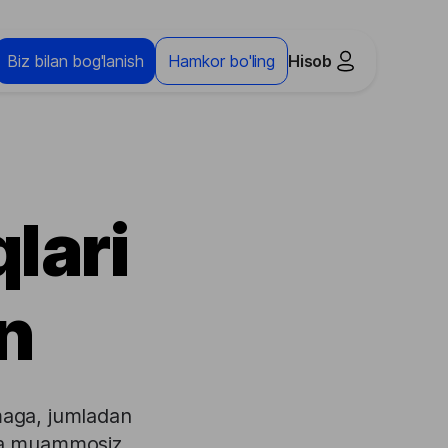
Biz bilan bog'lanish
Hamkor bo'ling
Hisob
qlari
n
lmaga, jumladan
ilda muammosiz