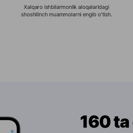
Xalqaro ishbilarmonlik aloqalaridagi
shoshilinch muammolarni engib o'tish.
160 ta