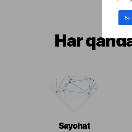
Bar
Har qanda
Sayohat