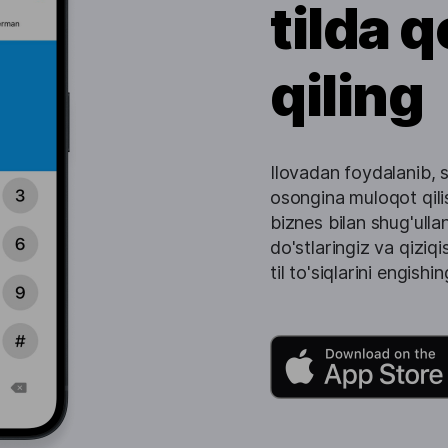
tilda q
qiling
Ilovadan foydalanib, s
osongina muloqot qili
biznes bilan shug'ull
do'stlaringiz va qiziqi
til to'siqlarini engish