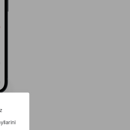
z
llarini