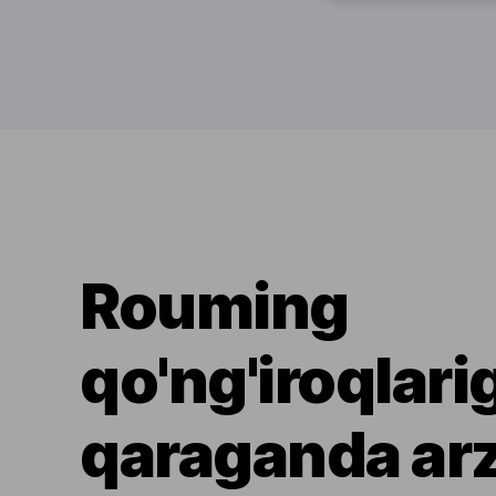
Rouming
qo'ng'iroqlari
qaraganda ar