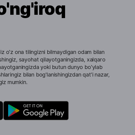
o'ng'iroq
iz o'z ona tilingizni bilmaydigan odam bilan
shingiz, sayohat qilayotganingizda, xalqaro
anayotganingizda yoki butun dunyo bo'ylab
shlaringiz bilan bog'lanishingizdan qat'i nazar,
ingiz mumkin.