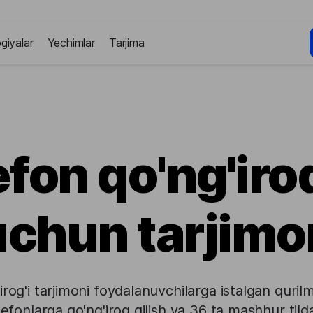
giyalar
Yechimlar
Tarjima
fon qo'ng'iro
uchun tarjimo
irog'i tarjimoni foydalanuvchilarga istalgan quri
lefonlarga qo'ng'iroq qilish va 36 ta mashhur t