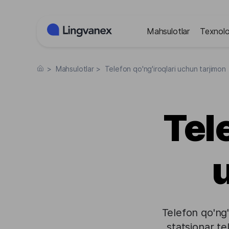
Cookie-lar menejmenti paneli
Mahsulotlar
Texnolo
>
Mahsulotlar
>
Telefon qo'ng'iroqlari uchun tarjimon
Tele
Telefon qo'ng'
statsionar te