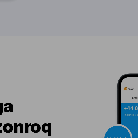
ga
zonroq