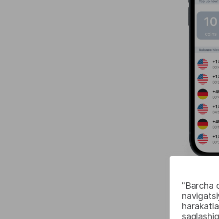
"Barcha co
navigatsi
harakatla
saqlashiga