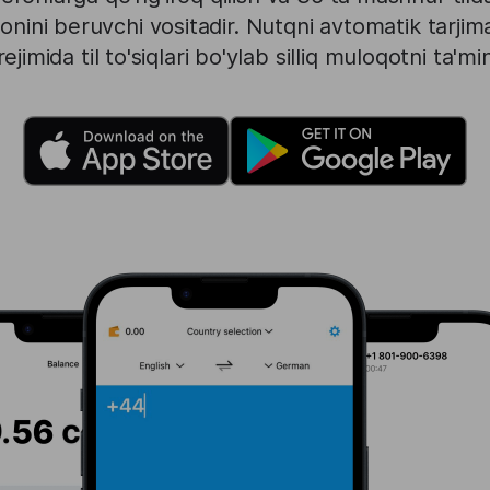
nini beruvchi vositadir. Nutqni avtomatik tarjima 
ejimida til to'siqlari bo'ylab silliq muloqotni ta'mi