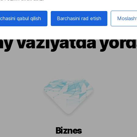
chasini qabul qilish
Barchasini rad etish
Moslasht
y vaziyatda yor
Biznes