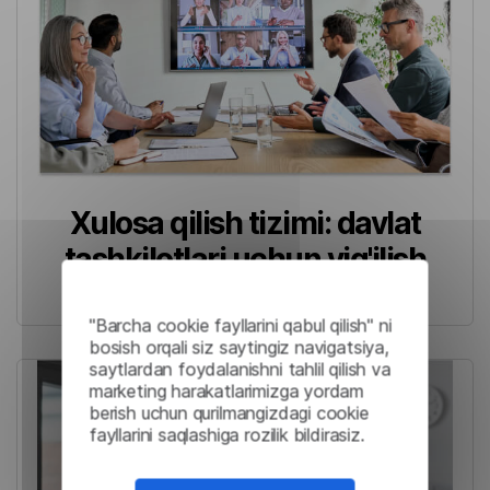
Xulosa qilish tizimi: davlat
tashkilotlari uchun yig'ilish
samaradorligini oshirish
"Barcha cookie fayllarini qabul qilish" ni
bosish orqali siz saytingiz navigatsiya,
saytlardan foydalanishni tahlil qilish va
marketing harakatlarimizga yordam
berish uchun qurilmangizdagi cookie
fayllarini saqlashiga rozilik bildirasiz.