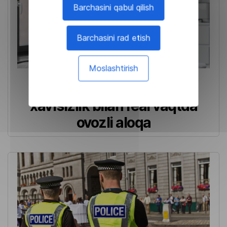
Barchasini qabul qilish
Barchasini rad etish
Moslashtirish
Kasalxona: Kengaytirilgan
xavfsizlik bilan real vaqtda
ovozli aloqa