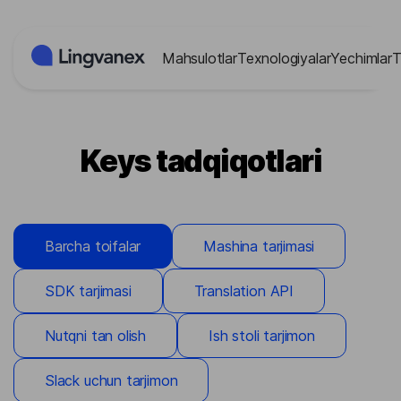
Cookie-lar menejmenti paneli
Mahsulotlar
Texnologiyalar
Yechimlar
T
Keys tadqiqotlari
Barcha toifalar
Mashina tarjimasi
SDK tarjimasi
Translation API
Nutqni tan olish
Ish stoli tarjimon
Slack uchun tarjimon