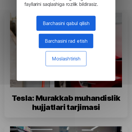
fayllarini saqlashiga rozilik bildirasiz.
Barchasini qabul qilish
Barchasini rad etish
Moslashtirish
Tesla: Murakkab muhandislik
hujjatlari tarjimasi