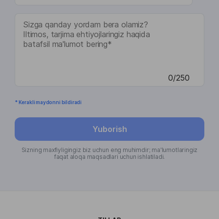
0/250
* Kerakli maydonni bildiradi
Yuborish
Sizning maxfiyligingiz biz uchun eng muhimdir; ma'lumotlaringiz
faqat aloqa maqsadlari uchun ishlatiladi.