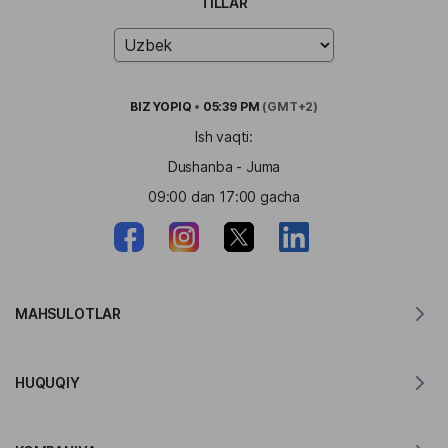
TILLAR
BIZ
YOPIQ
•
05:39 PM
(GMT+2)
Ish vaqti:
Dushanba - Juma
09:00 dan 17:00 gacha
MAHSULOTLAR
MacOS uchun tarjimon
HUQUQIY
Windows uchun tarjimon
iOS uchun tarjimon
Lingvanex GDPR bayonoti