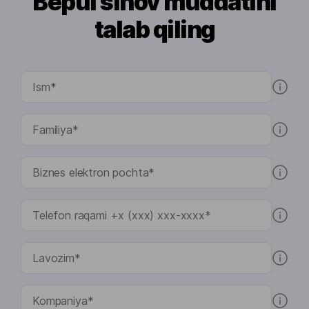
Bepul sinov muddatini
talab qiling