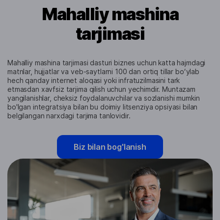
Mahalliy mashina
tarjimasi
Mahalliy mashina tarjimasi dasturi biznes uchun katta hajmdagi
matnlar, hujjatlar va veb-saytlarni 100 dan ortiq tillar boʻylab
hech qanday internet aloqasi yoki infratuzilmasini tark
etmasdan xavfsiz tarjima qilish uchun yechimdir. Muntazam
yangilanishlar, cheksiz foydalanuvchilar va sozlanishi mumkin
bo'lgan integratsiya bilan bu doimiy litsenziya opsiyasi bilan
belgilangan narxdagi tarjima tanlovidir.
Biz bilan bog'lanish