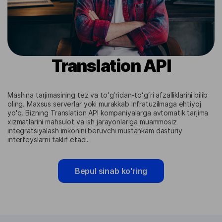
Translation API
Mashina tarjimasining tez va toʻgʻridan-toʻgʻri afzalliklarini bilib
oling. Maxsus serverlar yoki murakkab infratuzilmaga ehtiyoj
yo'q. Bizning Translation API kompaniyalarga avtomatik tarjima
xizmatlarini mahsulot va ish jarayonlariga muammosiz
integratsiyalash imkonini beruvchi mustahkam dasturiy
interfeyslarni taklif etadi.
Bepul sinab ko'ring