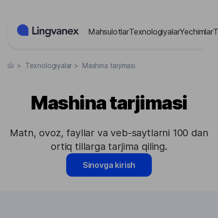
Cookie-lar menejmenti paneli
Mahsulotlar
Texnologiyalar
Yechimlar
T
>
Texnologiyalar
>
Mashina tarjimasi
Mashina tarjimasi
Matn, ovoz, fayllar va veb-saytlarni 100 dan
ortiq tillarga tarjima qiling.
Sinovga kirish