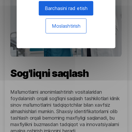
Barchasini rad etish
Moslashtirish
Sog'liqni saqlash
Ma'lumotlarni anonimlashtirish vositalaridan
foydalanish orqali sog'liqni saqlash tashkilotlari klinik
sinov ma'lumotlarini tadqiqotchilar bilan xavfsiz
almashishlari mumkin. Shaxsiy identifikatorlarni olib
tashlash orqali bemorning maxfiyligi saqlanadi, bu
maxfiylikni buzmasdan tadqiqot va innovatsiyalarni
amalga oshirish imkonini beradi.