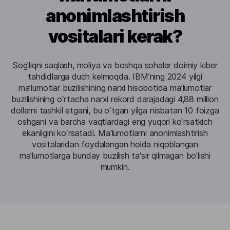
anonimlashtirish
vositalari kerak?
Sog'liqni saqlash, moliya va boshqa sohalar doimiy kiber
tahdidlarga duch kelmoqda. IBM’ning 2024 yilgi
maʼlumotlar buzilishining narxi hisobotida maʼlumotlar
buzilishining oʻrtacha narxi rekord darajadagi 4,88 million
dollarni tashkil etgani, bu oʻtgan yilga nisbatan 10 foizga
oshgani va barcha vaqtlardagi eng yuqori koʻrsatkich
ekanligini koʻrsatadi. Ma'lumotlarni anonimlashtirish
vositalaridan foydalangan holda niqoblangan
ma'lumotlarga bunday buzilish ta'sir qilmagan bo'lishi
mumkin.