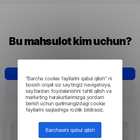
Bu mahsulot kim uchun?
Sog'liqni saqlash
"Barcha cookie fayllarini qabul qilish" ni
bosish orqali siz saytingiz navigatsiya,
Moliya
saytlardan foydalanishni tahlil qilish va
marketing harakatlarimizga yordam
Hukumat
berish uchun qurilmangizdagi cookie
fayllarini saqlashiga rozilik bildirasiz.
Barchasini qabul qilish