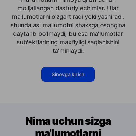
mo'ljallangan dasturiy echimlar. Ular
ma'lumotlarni o'zgartiradi yoki yashiradi,
shunda asl ma'lumotni shaxsga osongina
qaytarib bo'lmaydi, bu esa ma'lumotlar
sub'ektlarining maxfiyligi saqlanishini
ta'minlaydi.
Sinovga kirish
Nima uchun sizga
ma'lumotlarni