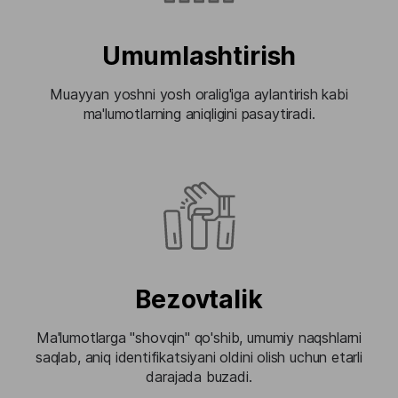
Umumlashtirish
Muayyan yoshni yosh oralig'iga aylantirish kabi
ma'lumotlarning aniqligini pasaytiradi.
Bezovtalik
Ma'lumotlarga "shovqin" qo'shib, umumiy naqshlarni
saqlab, aniq identifikatsiyani oldini olish uchun etarli
darajada buzadi.