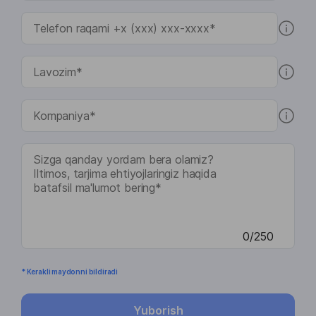
0/250
* Kerakli maydonni bildiradi
Yuborish