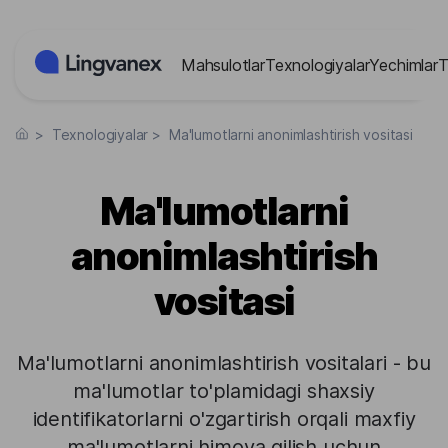
Cookie-lar menejmenti paneli
Mahsulotlar
Texnologiyalar
Yechimlar
T
>
Texnologiyalar
>
Ma'lumotlarni anonimlashtirish vositasi
Ma'lumotlarni
anonimlashtirish
vositasi
Ma'lumotlarni anonimlashtirish vositalari - bu
ma'lumotlar to'plamidagi shaxsiy
identifikatorlarni o'zgartirish orqali maxfiy
ma'lumotlarni himoya qilish uchun