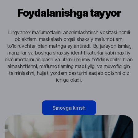
Foydalanishga tayyor
Lingvanex ma'lumotlarini anonimlashtirish vositasi nomli
ob'ektlarni maskalash orqali shaxsiy ma'lumotlarni
to'ldiruvchilar bilan matnga aylantiradi. Bu jarayon ismlar,
manzillar va boshqa shaxsiy identifikatorlar kabi maxfiy
maʼlumotlarni aniqlash va ularni umumiy toʻldiruvchilar bilan
almashtirishni, maʼlumotlarning maxfiyligi va muvofiqligini
taʼminlashni, hujjat yordam dasturini saqlab qolishni oʻz
ichiga oladi.
Sinovga kirish