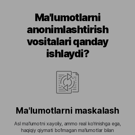
Ma'lumotlarni
anonimlashtirish
vositalari qanday
ishlaydi?
Ma'lumotlarni maskalash
Asl ma'lumotni xayoliy, ammo real ko'rinishga ega,
haqiqiy qiymati bo'lmagan ma'lumotlar bilan