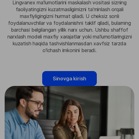
Lingvanex maʼlumotlarini maskalash vositasi sizning
faoliyatingizni kuzatmasligimizni taʼminlash orqali
maxfiyligingizni hurmat qiladi. U cheksiz sonli
foydalanuvchilar va foydalanishni taklif qiladi, bularning
barchasi belgilangan yillik narx uchun. Ushbu shaffof
narxlash modeli maxfiy xarajatlar yoki ma'lumotlaringizni
kuzatish haqida tashvishlanmasdan xavfsiz tarzda
o'lchash imkonini beradi.
Sinovga kirish