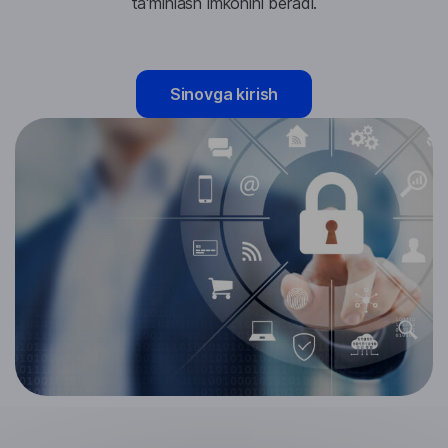
ta'minlash imkonini beradi.
Sinovga kirish