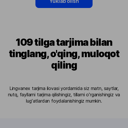
Yuklab olish
109 tilga tarjima bilan
tinglang, o'qing, muloqot
qiling
Lingvanex tarjima ilovasi yordamida siz matn, saytlar,
nutq, fayllarni tarjima qilishingiz, tillarni oʻrganishingiz va
lugʻatlardan foydalanishingiz mumkin.