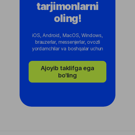
tarjimonlarni
oling!
iOS, Android, MacOS, Windows,
brauzerlar, messenjerlar, ovozli
yordamchilar va boshqalar uchun
Ajoyib taklifga ega
bo'ling