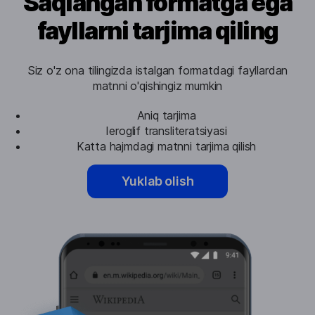
Saqlangan formatga ega
fayllarni tarjima qiling
Siz o'z ona tilingizda istalgan formatdagi fayllardan
matnni o'qishingiz mumkin
Aniq tarjima
Ieroglif transliteratsiyasi
Katta hajmdagi matnni tarjima qilish
Yuklab olish