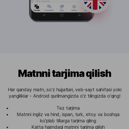
Matnni tarjima qilish
Har qanday matn, so'z hujjatlari, veb-sayt sahifasi yoki
yangiliklar - Android qurilmangizda o'z tilingizda o'qing!
Tez tarjima
Matnni ingliz va hind, ispan, turk, xitoy va boshqa
ko'plab tillarga tarjima qiling
Katta hajmdagi matnni tarjima qilish