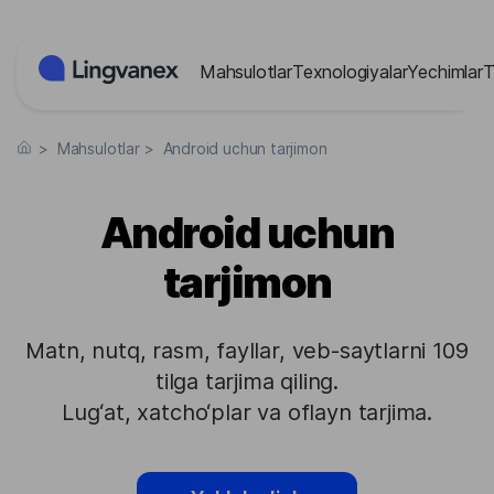
Cookie-lar menejmenti paneli
Mahsulotlar
Texnologiyalar
Yechimlar
T
>
Mahsulotlar
>
Android uchun tarjimon
Android uchun
tarjimon
Matn, nutq, rasm, fayllar, veb-saytlarni 109
tilga tarjima qiling.
Lug‘at, xatcho‘plar va oflayn tarjima.