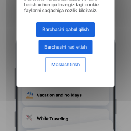
berish uchun qurilmangizdagi cookie
Yuklab olish
fayllarini saqlashiga rozilik bildirasiz.
Barchasini qabul qilish
Barchasini rad etish
Moslashtirish