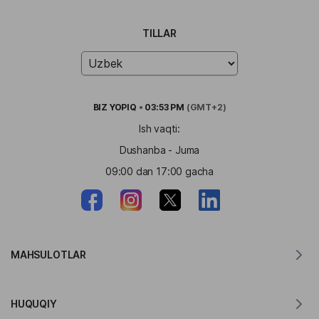
TILLAR
BIZ
YOPIQ
•
03:53 PM
(GMT+2)
Ish vaqti:
Dushanba - Juma
09:00 dan 17:00 gacha
MAHSULOTLAR
MacOS uchun tarjimon
HUQUQIY
Windows uchun tarjimon