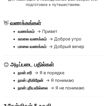
Ниже приведены часто используемые Тамильский
выражения, переведенные на русский. Они полезны
для навигации в повседневных разговорах или
подготовки к путешествиям.
வணக்கங்கள்
👋
வணக்கம்
→ Привет
காலை வணக்கம்
→ Доброе утро
மாலை வணக்கம்
→ Добрый вечер
அடிப்படை பதில்கள்
😊
நான் சரி
→ Я в порядке
நான் புரிகிறேன்
→ Я понимаю
நான் புரியவில்லை
→ Я не понимаю