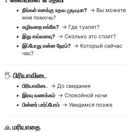
கேள்விகள் & உதவி
❓
நீங்கள் எனக்கு உதவ முடியுமா?
→ Вы можете
мне помочь?
கழிவறை எங்கே?
→ Где туалет?
இது எவ்வளவு?
→ Сколько это стоит?
இப்போது என்ன நேரம்?
→ Который сейчас
час?
பிரியாவிடை
🖐️
பிரியாவிடை
→ До свидания
இரவு வணக்கம்
→ Спокойной ночи
பின்னர் பார்ப்போம்
→ Увидимся позже