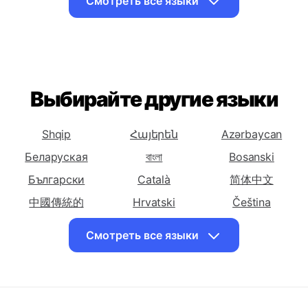
Армянский на
Азербайджанский
Белорусский
русский
на русский
на русский
Смотреть все языки
Перевести
Перевести
Перевести
Бенгальский на
Болгарский на
Китайский
русский
русский
(Упрощенный)
на русский
Перевести
Перевести
Перевести
Выбирайте другие языки
Китайский
Корсиканский на
Хорватский на
(Традиционный)
русский
русский
Shqip
Հայերեն
Azərbaycan
на русский
Беларуская
বাংলা
Bosanski
Перевести
Перевести
Перевести
Чешский на
Български
Датский на
Català
Голландский на
简体中文
русский
русский
русский
中國傳統的
Hrvatski
Čeština
Перевести
Перевести
Перевести
Dansk
English
Eesti keel
Смотреть все языки
Английский на
Эсперанто на
Эстонский на
فارسی
Suomalainen
ქართული
русский
русский
русский
Ελληνικά
ગુજરાતી
עִברִית