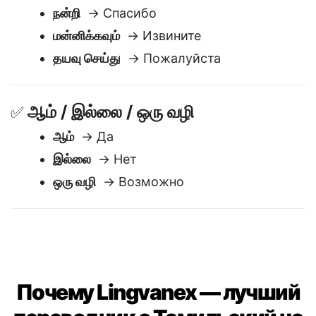
மரியாதை
🙏
நன்றி
→ Спасибо
மன்னிக்கவும்
→ Извините
தயவு செய்து
→ Пожалуйста
ஆம் / இல்லை / ஒரு வழி
✅
ஆம்
→ Да
இல்லை
→ Нет
ஒரு வழி
→ Возможно