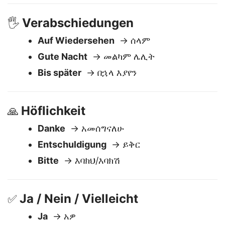
Wie spät ist es?
→ ሰዓት ምን ያህል ነው?
Verabschiedungen
🖐️
Auf Wiedersehen
→ ሰላም
Gute Nacht
→ መልካም ሌሊት
Bis später
→ በኋላ እያየን
Höflichkeit
🙏
Danke
→ አመሰግናለሁ
Entschuldigung
→ ይቅር
Bitte
→ እባክህ/እባክሽ
Ja / Nein / Vielleicht
✅