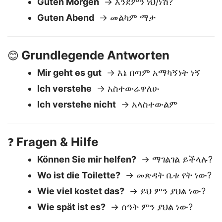
Hallo
→ ሰላም
Guten Morgen
→ እንደምን ነህ/ነሽ?
Guten Abend
→ መልካም ማታ
Grundlegende Antworten
😊
Mir geht es gut
→ እኔ በጣም አማካኝነት ነኝ
Ich verstehe
→ አስተውሬዋለሁ
Ich verstehe nicht
→ አላስተውልም
Fragen & Hilfe
❓
Können Sie mir helfen?
→ ማገልገል ይችላሉ?
Wo ist die Toilette?
→ መጽዳት ቤቱ የት ነው?
Wie viel kostet das?
→ ይህ ምን ያህል ነው?