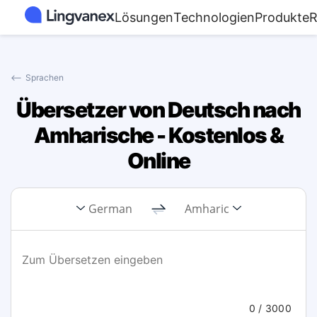
Lösungen
Technologien
Produkte
R
⟵
Sprachen
Übersetzer von Deutsch nach
Amharische - Kostenlos &
Online
German
Amharic
0
/ 3000