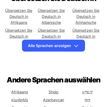
Übersetzen Sie Deutsch in
Übersetzen Sie
Übersetzen Sie
Übersetzen Sie
Deutsch in
Deutsch in
Deutsch in
Afrikaans
Albanische
Amharische
Übersetzen Sie
Übersetzen Sie
Übersetzen Sie
Deutsch in
Deutsch in
Deutsch in
Arabische
Armenische
Aserbaidschanische
Alle Sprachen anzeigen
Übersetzen Sie
Übersetzen Sie
Übersetzen Sie
Deutsch in
Deutsch in
Deutsch in
Baskische
Weißrussische
Bengalische
Übersetzen Sie
Übersetzen Sie
Übersetzen Sie
Deutsch in
Deutsch in
Deutsch in
Andere Sprachen auswählen
Bosnische
Bulgarische
Katalanische
Übersetzen Sie
Übersetzen Sie
Übersetzen Sie
Afrikaans
Shqip
አማርኛ