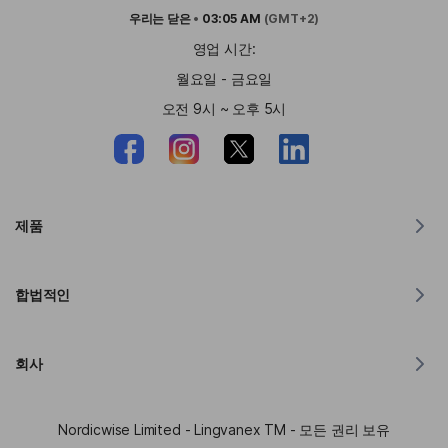
우리는
닫은
•
03:05 AM
(GMT+2)
영업 시간:
월요일 - 금요일
오전 9시 ~ 오후 5시
제품
MacOS용 번역기
합법적인
윈도우용 번역기
iOS용 번역기
Lingvanex GDPR 성명
안드로이드용 번역기
회사
서비스 약관
크롬용 번역기
API 번역 이용 약관
Lingvanex 소개
Edge용 번역기
Nordicwise Limited - Lingvanex TM - 모든 권리 보유
제휴 프로그램 신청 양식
보도자료