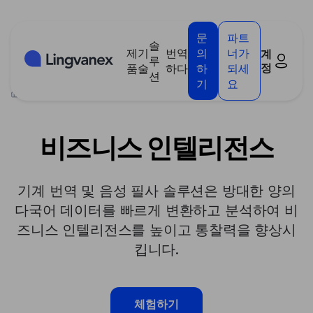
쿠키 관리 패널
문
파트
솔
제
기
번역
의
너가
계
루
정
품
술
하다
하
되세
션
기
요
>
솔루션
>
비즈니스 인텔리전스
비즈니스 인텔리전스
기계 번역 및 음성 필사 솔루션은 방대한 양의
다국어 데이터를 빠르게 변환하고 분석하여 비
즈니스 인텔리전스를 높이고 통찰력을 향상시
킵니다.
체험하기