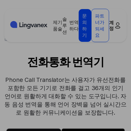
쿠키 관리 패널
문
파트
솔
제
기
번역
의
너가
계
루
정
품
술
하다
하
되세
션
기
요
>
제품
>
전화통화 번역기
전화통화 번역기
Phone Call Translator는 사용자가 유선전화를
포함한 모든 기기로 전화를 걸고 36개의 인기
언어로 원활하게 대화할 수 있는 도구입니다. 자
동 음성 번역을 통해 언어 장벽을 넘어 실시간으
로 원활한 커뮤니케이션을 보장합니다.