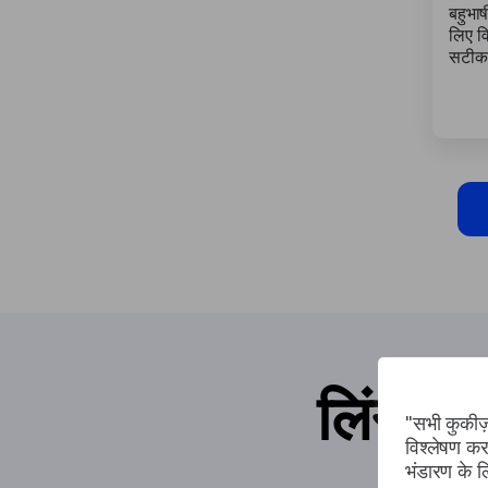
बहुभाष
लिए वि
सटीक 
लिंग्वे
"सभी कुकीज़
विश्लेषण कर
भंडारण के 