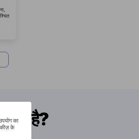
ना,
श्चित
सकता है?
 उपयोग का
कीज़ के