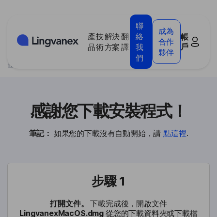
Cookies management panel
聯
成為
產
技
解決
翻
絡
帳
合作
戶
品
術
方案
譯
我
夥伴
們
>
感謝您安裝桌面翻譯器
感謝您下載安裝程式！
筆記：
如果您的下載沒有自動開始，請
點這裡
.
步驟 1
打開文件。
下載完成後，開啟文件
LingvanexMacOS.dmg
從您的下載資料夾或下載檔