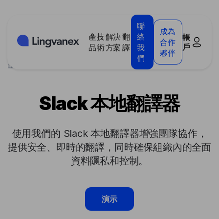
Cookies management panel
聯
成為
產
技
解決
翻
絡
帳
合作
戶
品
術
方案
譯
我
夥伴
們
>
產品
>
Slack 本地翻譯器
Slack 本地翻譯器
使用我們的 Slack 本地翻譯器增強團隊協作，
提供安全、即時的翻譯，同時確保組織內的全面
資料隱私和控制。
演示