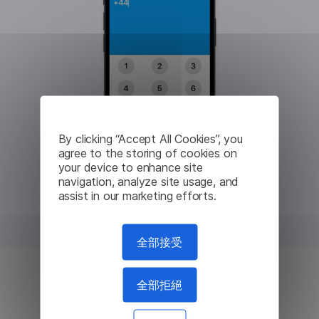
By clicking “Accept All Cookies”, you
agree to the storing of cookies on
your device to enhance site
navigation, analyze site usage, and
assist in our marketing efforts.
全部接受
全部拒絕
比漫遊通話便宜