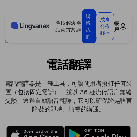
Cookies management panel
聯
成為
產
技
解決
翻
絡
帳
合作
戶
品
術
方案
譯
我
夥伴
們
>
產品
>
電話翻譯
電話翻譯
電話翻譯器是一種工具，可讓使用者撥打任何裝
置（包括固定電話），並以 36 種流行語言無縫
交談。透過自動語音翻譯，它可以確保跨越語言
障礙的即時、順暢的溝通。