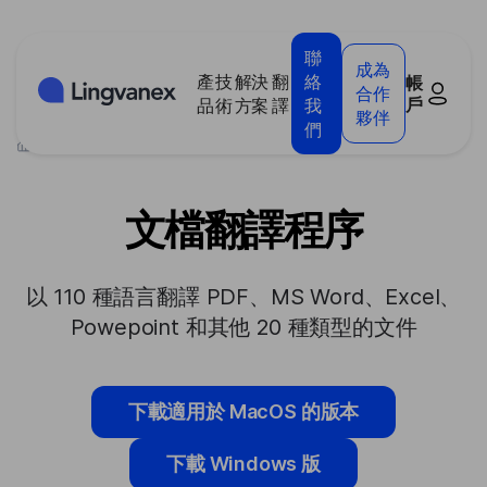
Cookies management panel
聯
成為
產
技
解決
翻
絡
帳
合作
戶
品
術
方案
譯
我
夥伴
們
>
產品
>
文檔翻譯程序
文檔翻譯程序
以 110 種語言翻譯 PDF、MS Word、Excel、
Powepoint 和其他 20 種類型的文件
下載適用於 MacOS 的版本
下載 Windows 版