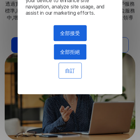
your device to enhance site
透過實施Lingvanex 聊天機器人,該銀行建立了新的客戶服務
navigation, analyze site usage, and
標準,將多語言、自動化和經濟高效的支援整合到其數位服務
assist in our marketing efforts.
中,增強了客戶忠誠度,並鞏固了其作為金融領域前瞻性領導
者的地位。
全部接受
我需要這個解決方案
閱讀其他案例
全部拒絕
自訂