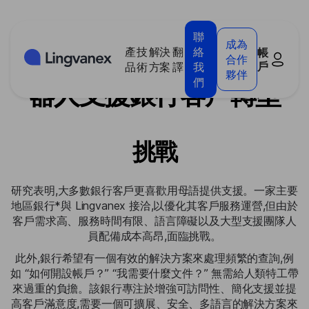
Cookies management panel
聯
成為
產
技
解決
翻
絡
帳
使用 Lingvanex 聊天機
合作
戶
品
術
方案
譯
我
夥伴
們
器人支援銀行客戶轉型
挑戰
研究表明,大多數銀行客戶更喜歡用母語提供支援。一家主要
地區銀行*與 Lingvanex 接洽,以優化其客戶服務運營,但由於
客戶需求高、服務時間有限、語言障礙以及大型支援團隊人
員配備成本高昂,面臨挑戰。
此外,銀行希望有一個有效的解決方案來處理頻繁的查詢,例
如 “如何開設帳戶？” “我需要什麼文件？” 無需給人類特工帶
來過重的負擔。該銀行專注於增強可訪問性、簡化支援並提
高客戶滿意度,需要一個可擴展、安全、多語言的解決方案來