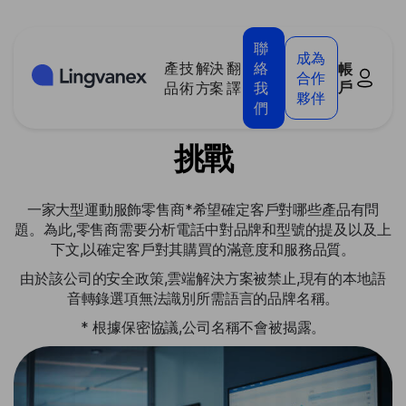
Cookies management panel
聯
成為
產
技
解決
翻
絡
帳
客戶支援中心:增強分析
合作
戶
品
術
方案
譯
我
夥伴
們
挑戰
一家大型運動服飾零售商*希望確定客戶對哪些產品有問
題。為此,零售商需要分析電話中對品牌和型號的提及以及上
下文,以確定客戶對其購買的滿意度和服務品質。
由於該公司的安全政策,雲端解決方案被禁止,現有的本地語
音轉錄選項無法識別所需語言的品牌名稱。
* 根據保密協議,公司名稱不會被揭露。