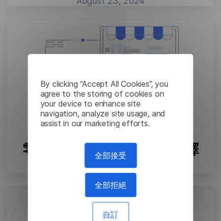
August 23, 2024
By clicking “Accept All Cookies”, you
agree to the storing of cookies on
your device to enhance site
navigation, analyze site usage, and
assist in our marketing efforts.
零售和電子商務中的機器翻譯
全部接受
August 23, 2024
全部拒絕
自訂