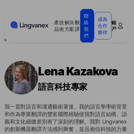
Cookies management panel
聯
成為
產
技
解決
翻
絡
帳
合作
戶
品
術
方案
譯
我
夥伴
們
家
/
部落格
/
作者
/
Lena Kazakova
Lena Kazakova
語言科技專家
我一直對語言和溝通藝術著迷。我的語言學學術背景
和作為專業翻譯的豐富國際經驗使我對語言結構、語
義和文化細微差別有了深刻的理解。我對 Lingvanex
的創新機器翻譯方法感到興奮，並且相信科技的力量