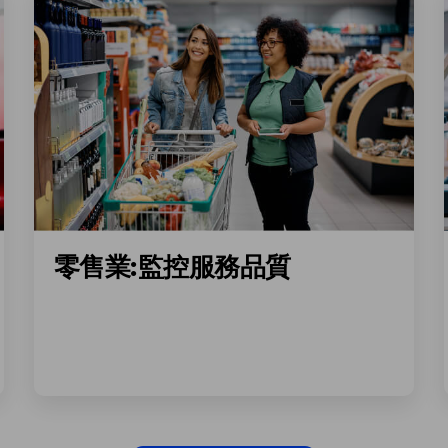
零售業:監控服務品質