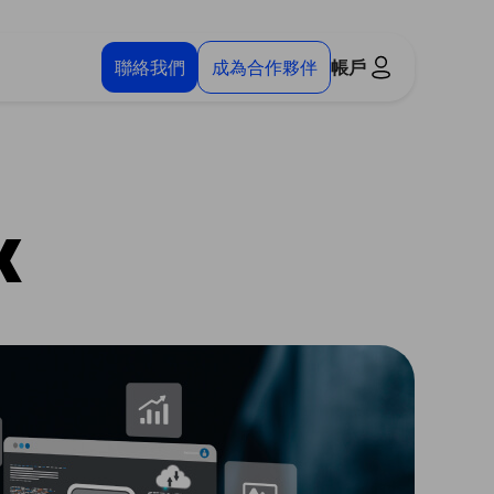
聯絡我們
成為合作夥伴
帳戶
x