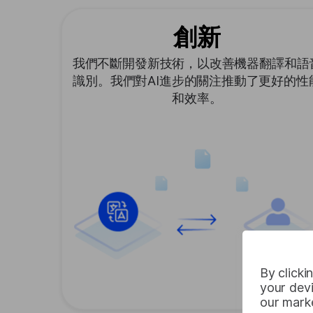
創新
我們不斷開發新技術，以改善機器翻譯和語
識別。我們對AI進步的關注推動了更好的性
和效率。
By clicki
your devi
our marke