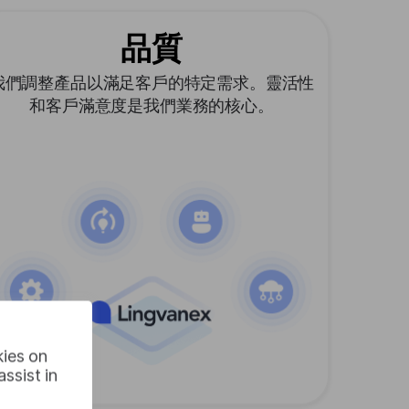
品質
我們調整產品以滿足客戶的特定需求。靈活性
和客戶滿意度是我們業務的核心。
kies on
ssist in