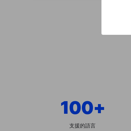
100+
支援的語言