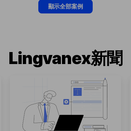
顯示全部案例
Lingvanex新聞