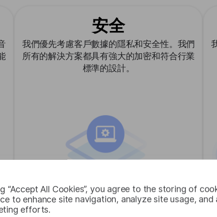
安全
音
我們優先考慮客戶數據的隱私和安全性。我們
能
所有的解決方案都具有強大的加密和符合行業
標準的設計。
ng “Accept All Cookies”, you agree to the storing of coo
ce to enhance site navigation, analyze site usage, and a
ting efforts.