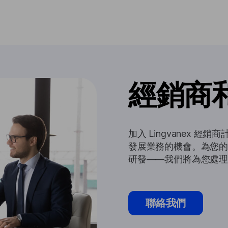
經銷商
加入 Lingvanex 
發展業務的機會。為您的客戶
研發——我們將為您處
聯絡我們