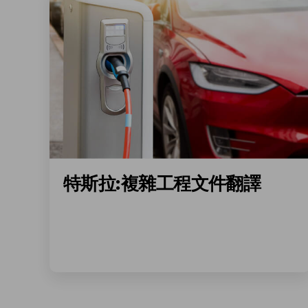
特斯拉:複雜工程文件翻譯