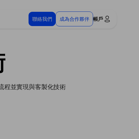
聯絡我們
成為合作夥伴
帳戶
術
流程並實現與客製化技術