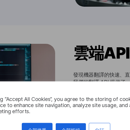
雲端API
發現機器翻譯的快速、
我們的翻譯 API 提供
務無縫整合到他們的產
ng “Accept All Cookies”, you agree to the storing of coo
ce to enhance site navigation, analyze site usage, and a
獲取詳情
ting efforts.