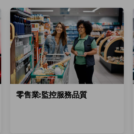
零售業:監控服務品質