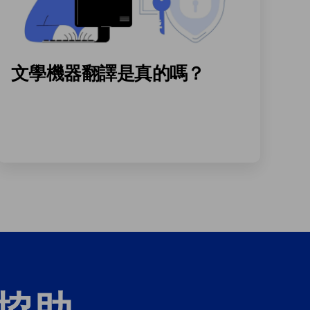
文學機器翻譯是真的嗎？