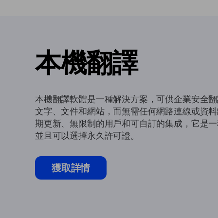
本機翻譯
本機翻譯軟體是一種解決方案，可供企業安全翻譯
文字、文件和網站，而無需任何網路連線或資料
期更新、無限制的用戶和可自訂的集成，它是一
並且可以選擇永久許可證。
獲取詳情