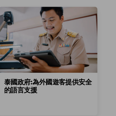
泰國政府:為外國遊客提供安全
的語言支援