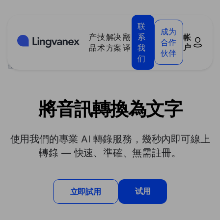
Cookie管理面板
联
成为
产
技
解决
翻
系
帐
合作
户
品
术
方案
译
我
伙伴
们
>
技术
>
將音訊轉換為文字
將音訊轉換為文字
使用我們的專業 AI 轉錄服務，幾秒內即可線上
轉錄 — 快速、準確、無需註冊。
试用
立即試用