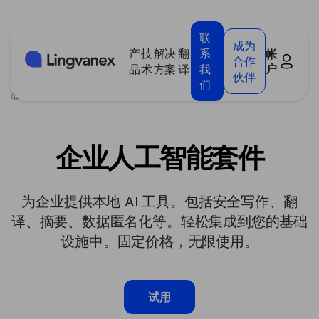
Cookie管理面板
联
成为
产
技
解决
翻
系
帐
合作
户
品
术
方案
译
我
伙伴
们
>
技术
>
企业人工智能套件
企业人工智能套件
为企业提供本地 AI 工具。包括安全写作、翻
译、摘要、数据匿名化等。轻松集成到您的基础
设施中。固定价格，无限使用。
试用