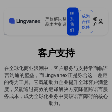
Cookie管理面板
联
成为
产
技
解决
翻
系
帐
合作
户
品
术
方案
译
我
伙伴
们
>
解决方案
>
客户支持
客户支持
在全球化商业浪潮中，客户服务与支持常面临语
言沟通的壁垒，而Lingvanex正是弥合这一差距
的得力工具。它既能助力企业提升全球客户满意
度，又能通过高效的翻译解决方案降低跨语言服
务成本，成为全球化业务中突破语言障碍的核心
助力。