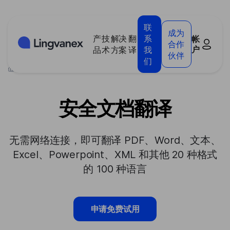
Cookie管理面板
联
成为
产
技
解决
翻
系
帐
合作
户
品
术
方案
译
我
伙伴
们
>
安全文档翻译
安全文档翻译
无需网络连接，即可翻译 PDF、Word、文本、
Excel、Powerpoint、XML 和其他 20 种格式
的 100 种语言
申请免费试用