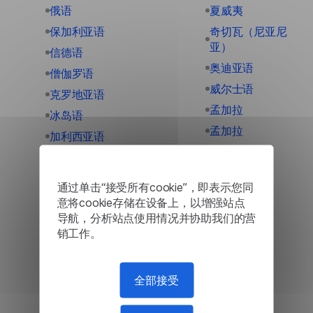
俄语
夏威夷
保加利亚语
奇切瓦（尼亚尼
亚）
信德语
奥迪亚语
僧伽罗语
威尔士语
克罗地亚语
孟加拉
冰岛语
孟加拉
加利西亚语
宿务语
加泰罗尼亚语
尼泊尔语
匈牙利
通过单击“接受所有cookie”，即表示您同
巴斯克
南非荷兰语
意将cookie存储在设备上，以增强站点
巽他语
导航，分析站点使用情况并协助我们的营
卡纳达语
销工作。
希伯来语
卢旺达语
希腊语
卢森堡语
库尔德
全部接受
印地语
弗里斯兰语