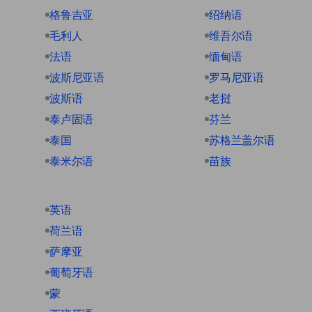
格鲁吉亚
绍纳语
毛利人
维吾尔语
法语
缅甸语
波斯尼亚语
罗马尼亚语
波斯语
老挝
泰卢固语
芬兰
泰国
苏格兰盖尔语
泰米尔语
苗族
英语
荷兰语
萨摩亚
葡萄牙语
蒙