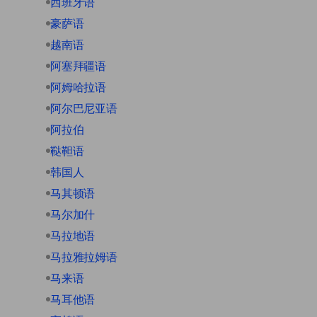
西班牙语
豪萨语
越南语
阿塞拜疆语
阿姆哈拉语
阿尔巴尼亚语
阿拉伯
鞑靼语
韩国人
马其顿语
马尔加什
马拉地语
马拉雅拉姆语
马来语
马耳他语