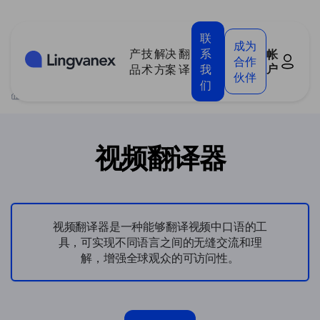
Cookie管理面板
联
成为
产
技
解决
翻
系
帐
合作
户
品
术
方案
译
我
伙伴
们
>
产品
>
视频翻译器
视频翻译器
视频翻译器是一种能够翻译视频中口语的工
具，可实现不同语言之间的无缝交流和理
解，增强全球观众的可访问性。