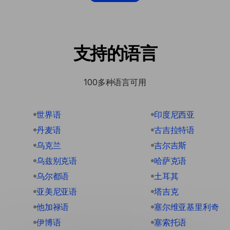
支持的语言
100多种语言可用
世界语
印度尼西亚
丹麦语
古吉拉特语
乌克兰
吉尔吉斯
乌兹别克语
哈萨克语
乌尔都语
土耳其
亚美尼亚语
塔吉克
他加禄语
塞尔维亚基里利奇
伊博语
塞索托语