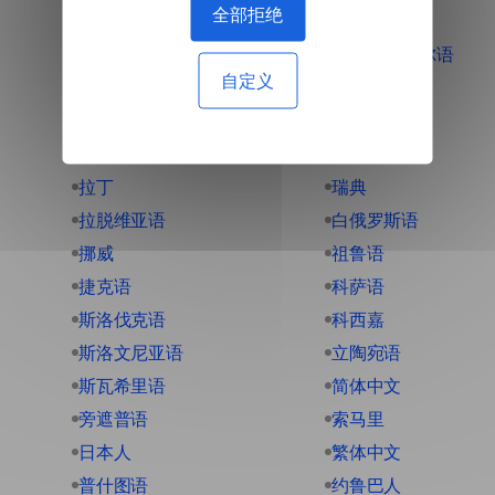
全部拒绝
德语
海地克里奥尔语
自定义
意大利语
爪哇语
意第绪语
爱尔兰语
抛光
爱沙尼亚语
拉丁
瑞典
拉脱维亚语
白俄罗斯语
挪威
祖鲁语
捷克语
科萨语
斯洛伐克语
科西嘉
斯洛文尼亚语
立陶宛语
斯瓦希里语
简体中文
旁遮普语
索马里
日本人
繁体中文
普什图语
约鲁巴人