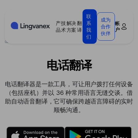
Cookie管理面板
联
成为
产
技
解决
翻
系
帐
合作
户
品
术
方案
译
我
伙伴
们
>
产品
>
电话翻译
电话翻译
电话翻译器是一款工具，可让用户拨打任何设备
（包括座机）并以 36 种常用语言无缝交谈。借
助自动语音翻译，它可确保跨越语言障碍的实时
顺畅沟通。