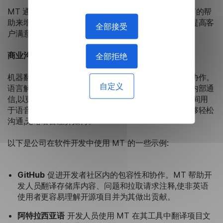
MT 通过使聊天机器人和知识库文章能够提供多种语言的帮
助来增强客户支持。这确保了用户可以获得母语帮助,提高客
全部接受
户满意度和支持效率。
商业沟通
全部拒绝
机器翻译增强了全球团队内的多语言沟通,实现了无缝协作。
自定义
语言解决方案用于企业环境,以翻译电子邮件、报告和内部通
信,以更好地进行团队合作。例如,在通话或视频会议期间用
于语音识别和实时翻译的 Lingvanex 工具使参与者能够轻松
沟通,无论语言差异如何。
以下是公司在软件开发中使用 MT 的一些示例:
GitHub
促进开发者社区内的包容性和协作。MT 帮助开
发人员翻译存储库内容、问题和拉取请求注释,使非英语
使用者更容易理解开源项目并为其做出贡献。
阿特拉西亚语
开发人员使用 MT 在其工具中翻译项目文