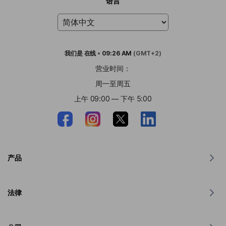
语言
我们是
在线
•
09:26 AM
(GMT+2)
营业时间：
周一至周五
上午 09:00 — 下午 5:00
产品
MacOS 翻译器
法律
Windows 翻译器
iOS 版翻译器
Lingvanex GDPR 声明
Android 翻译器