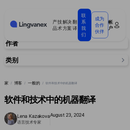
Cookie管理面板
联
成为
产
技
解决
翻
系
帐
合作
户
品
术
方案
译
我
伙伴
们
作者
类别
一般的
家
博客
一般的
/
/
/
软件和技术中的机器翻译
研究
对于人们
软件和技术中的机器翻译
案例
August 23, 2024
Lena Kazakova
语言技术专家