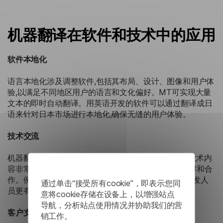
机器翻译在软件和技术中的应用
软件本地化
语言本地化涉及调整软件,包括其布局、设计、图像和用户体
验,以满足不同地区用户的语言和文化偏好。MT可实现大量
文本的即时自动翻译。用英语开发的软件可以通过翻译成日
语来针对日本市场进行本地化,确保无缝的用户体验。
技术交流
机器翻译对于翻译代码注释、API 文档和用户手册等技术内
容非常有价值。这有助于国际开发团队之间更好的理解和合
作。例如,将 API 文档翻译成多种语言可以帮助全球开发人
通过单击“接受所有cookie”，即表示您同
员更有效地将 API 集成到他们的应用程序中。
意将cookie存储在设备上，以增强站点
导航，分析站点使用情况并协助我们的营
客户支持
销工作。