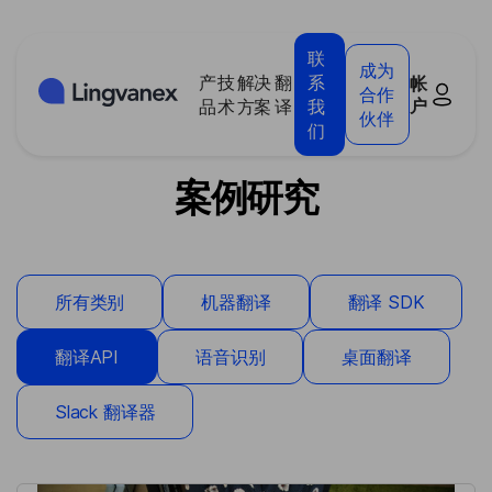
Cookie管理面板
联
成为
产
技
解决
翻
系
帐
合作
户
品
术
方案
译
我
伙伴
们
案例研究
所有类别
机器翻译
翻译 SDK
翻译API
语音识别
桌面翻译
Slack 翻译器