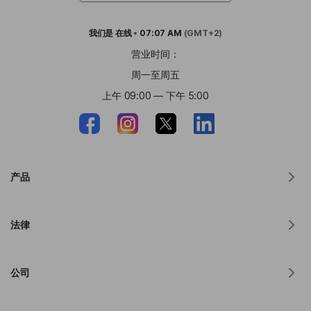
我们是
在线
•
07:07 AM
(GMT+2)
营业时间：
周一至周五
上午 09:00 — 下午 5:00
产品
MacOS 翻译器
法律
Windows 翻译器
iOS 版翻译器
Lingvanex GDPR 声明
Android 翻译器
公司
服务条款
Chrome 翻译器
API翻译使用条款
关于 Lingvanex