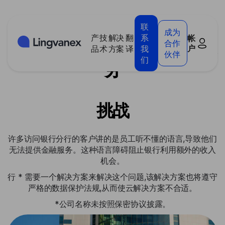
Cookie管理面板
联
成为
产
技
解决
翻
系
帐
中东银行:加强客户支持服
合作
户
品
术
方案
译
我
伙伴
们
务
挑战
许多访问银行分行的客户讲的是员工听不懂的语言,导致他们
无法提供金融服务。这种语言障碍阻止银行利用额外的收入
机会。
行 * 需要一个解决方案来解决这个问题,该解决方案也将遵守
严格的数据保护法规,从而使云解决方案不合适。
*公司名称未按照保密协议披露。