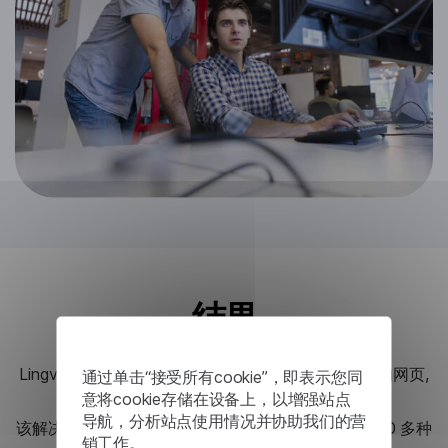
结果
Lingvanex的本地软件允许每天以固定价格翻译无限的网页,
通过单击“接受所有cookie”，即表示您同
这与根据使用情况收费的云服务不同。
意将cookie存储在设备上，以增强站点
导航，分析站点使用情况并协助我们的营
该解决方案使该平台能够将市场项目描述本地化为 100 多种
销工作。