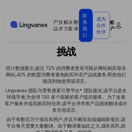
Cookie管理面板
联
成为
产
技
解决
翻
系
帐
全球市场:支持国际扩张
合作
户
品
术
方案
译
我
伙伴
们
挑战
统计数据显示,超过 72% 的消费者更有可能从网站购买母语
网站,42% 的欧盟消费者避免购买外语产品或服务,即使他们
能流利地使用该语言。
Lingvanex 团队与零售搜索引擎平台* 团队接洽,该平台是全
球领导者,为全球 150 多个国家的客户提供服务。为了改善
客户服务并提高购买转化率,该平台寻求将产品描述翻译成许
多当地语言。
由于有数百万个项目和用户,并且不断添加或编辑新项目,该
平台每天需要大量翻译。由于翻译量如此之大,成本高昂,因