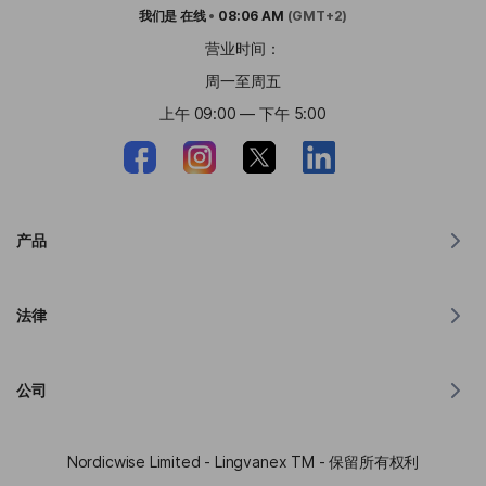
我们是
在线
•
08:06 AM
(GMT+2)
营业时间：
周一至周五
上午 09:00 — 下午 5:00
产品
MacOS 翻译器
法律
Windows 翻译器
iOS 版翻译器
Lingvanex GDPR 声明
Android 翻译器
公司
服务条款
Chrome 翻译器
API翻译使用条款
关于 Lingvanex
Edge 翻译器
Nordicwise Limited - Lingvanex TM - 保留所有权利
联盟计划申请表
新闻资料包