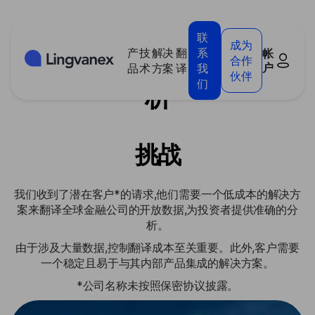
Cookie管理面板
联
成为
产
技
解决
翻
系
帐
投资公司:翻译进行准确分
合作
户
品
术
方案
译
我
伙伴
们
析
挑战
我们收到了潜在客户*的请求,他们需要一个低成本的解决方
案来翻译全球金融公司的开放数据,为投资者提供准确的分
析。
由于涉及大量数据,控制翻译成本至关重要。此外,客户需要
一个稳定且易于与其内部产品集成的解决方案。
*公司名称未按照保密协议披露。