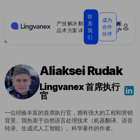
Cookie管理面板
联
成为
产
技
解决
翻
系
帐
合作
户
品
术
方案
译
我
伙伴
们
家
/
博客
/
作者
/
Aliaksei Rudak
Aliaksei Rudak
Lingvanex 首席执行
官
一位经验丰富的首席执行官，拥有强大的工程和营销
背景。我热衷于自然语言处理技术（机器翻译、语音
转录、生成式人工智能）。科学著作的作者。