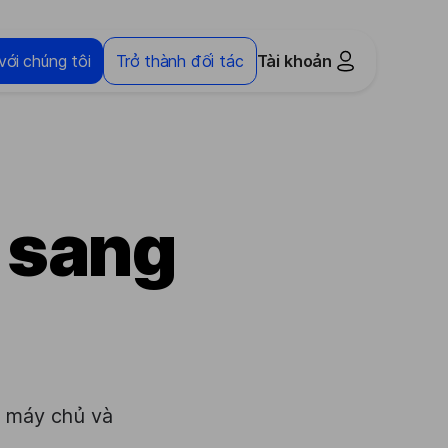
với chúng tôi
Trở thành đối tác
Tài khoản
h sang
i
u máy chủ và