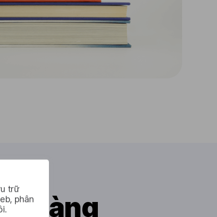
u trữ
 dễ dàng
web, phân
i.