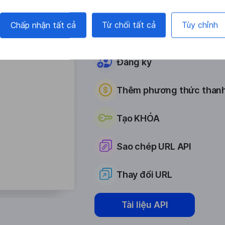
Chấp nhận tất cả
Từ chối tất cả
Tùy chỉnh
Định dạng REST API giống như
Đăng ký
Thêm phương thức thanh
Tạo KHÓA
Sao chép URL API
Thay đổi URL
Tài liệu API