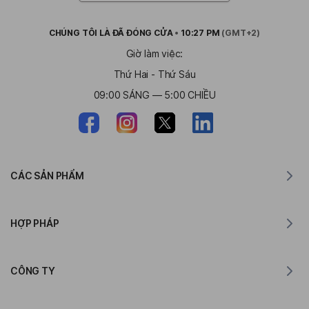
CHÚNG TÔI LÀ
ĐÃ ĐÓNG CỬA
•
10:27 PM
(GMT+2)
Giờ làm việc:
Thứ Hai - Thứ Sáu
09:00 SÁNG — 5:00 CHIỀU
CÁC SẢN PHẨM
Trình dịch cho MacOS
HỢP PHÁP
Trình dịch cho Windows
Trình dịch cho iOS
Tuyên bố GDPR của Lingvanex
Trình dịch cho Android
CÔNG TY
Điều khoản dịch vụ
Trình dịch cho Chrome
Điều khoản sử dụng API Translation
Giới thiệu về Lingvanex