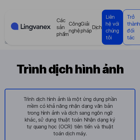
Bảng quản lý cookie
Liên
Trở
Các
Công
Giải
hệ với
thàn
sản
Dịch
nghệ
pháp
chúng
đối
phẩm
tôi
tác
>
Các sản phẩm
>
Trình dịch hình ảnh
Trình dịch hình ảnh
Trình dịch hình ảnh là một ứng dụng phần
mềm có khả năng nhận dạng văn bản
trong hình ảnh và dịch sang ngôn ngữ
khác, sử dụng thuật toán Nhận dạng ký
tự quang học (OCR) tiên tiến và thuật
toán dịch máy.