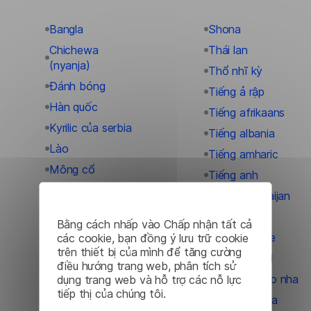
Bangla
Shona
Chichewa
Thái lan
(nyanja)
Thổ nhĩ kỳ
Đánh bóng
Tiếng ả rập
Hàn quốc
Tiếng afrikaans
Kyrilic của serbia
Tiếng albania
Lào
Tiếng amharic
Mông cổ
Tiếng anh
Myanmar (miến
Tiếng azerbaijan
điện)
Tiếng ba tư
Bằng cách nhấp vào Chấp nhận tất cả
Người ai-len
Tiếng basque
các cookie, bạn đồng ý lưu trữ cookie
Người armenia
trên thiết bị của mình để tăng cường
Tiếng bengal
điều hướng trang web, phân tích sử
Người belarus
Tiếng bồ đào nha
dụng trang web và hỗ trợ các nỗ lực
Người bosnia
tiếp thị của chúng tôi.
Tiếng bulgaria
Người corsica