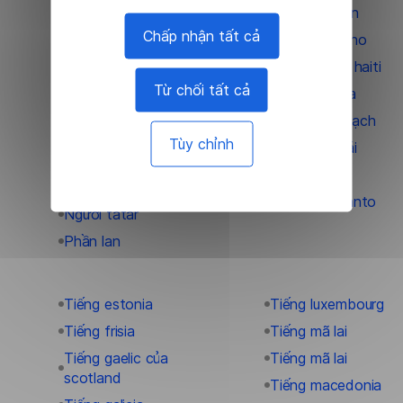
Tiếng catalan
Người duy ngô nhĩ
Chấp nhận tất cả
Tiếng cebuano
Người gruzia
Tiếng creole haiti
Người h'mông
Từ chối tất cả
Tiếng croatia
Người hawaii
Tiếng đan mạch
Người kurd
Tùy chỉnh
Tiếng do thái
Người maori
Tiếng đức
Người samoa
Tiếng esperanto
Người tatar
Phần lan
Tiếng estonia
Tiếng luxembourg
Tiếng frisia
Tiếng mã lai
Tiếng gaelic của
Tiếng mã lai
scotland
Tiếng macedonia