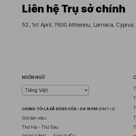
Liên hệ Trụ sở chính
52, 1st April, 7600 Athienou, Larnaca, Cyprus.
NGÔN NGỮ
C
T
T
T
CHÚNG TÔI LÀ
ĐÃ ĐÓNG CỬA
•
04:18 PM
(GMT+2)
T
Giờ làm việc:
Thứ Hai - Thứ Sáu
T