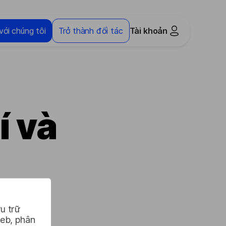
với chúng tôi
Trở thành đối tác
Tài khoản
í và
u trữ
web, phân