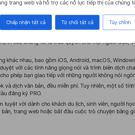
ụng trang web và hỗ trợ các nỗ lực tiếp thị của chúng tô
ex
Chấp nhận tất cả
Từ chối tất cả
Tùy chỉnh
ụ sở chính sau đó mở tại Larnaca, Síp. Là một công ty 
ệnh của chúng tôi là trao quyền cho mọi người đọc, vi
ảng khác nhau, bao gồm iOS, Android, macOS, Windows, 
 duyệt với các tính năng giọng nói và trình biên dịch 
, cho phép bạn giao tiếp với những người không nói ngô
 và dịch văn bản, đều miễn phí. Tuy nhiên, một số tính
 cầu đăng ký PRO.
n tuyệt vời dành cho khách du lịch, sinh viên, người h
n bản, trang web hoặc bắt đầu cuộc trò chuyện bằng g