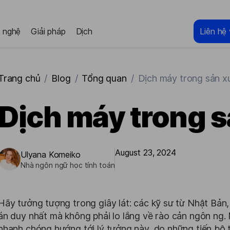
 nghệ
Giải pháp
Dịch
Liên hệ 
Trang chủ
/
Blog
/
Tổng quan
/
Dịch máy trong sản x
Dịch máy trong s
August 23, 2024
Ulyana Komeiko
Nhà ngôn ngữ học tính toán
Hãy tưởng tượng trong giây lát: các kỹ sư từ Nhật Bả
án duy nhất mà không phải lo lắng về rào cản ngôn ng
nhanh chóng hướng tới lý tưởng này, do những tiến bộ 