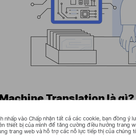
Machine Translation là gì?
Dịch máy (MT)
là một công nghệ tự động chuyển đổi v
h nhấp vào Chấp nhận tất cả các cookie, bạn đồng ý lư
bằng cách sử dụng các kỹ thuật tính toán tiên tiến. Cá
rên thiết bị của mình để tăng cường điều hướng trang 
những nền tảng hàng đầu trong lĩnh vực này, sử dụng c
ụng trang web và hỗ trợ các nỗ lực tiếp thị của chúng tô