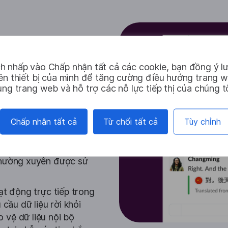
h nhấp vào Chấp nhận tất cả các cookie, bạn đồng ý lư
rên thiết bị của mình để tăng cường điều hướng trang 
xây dựng đã tích hợp
ụng trang web và hỗ trợ các nỗ lực tiếp thị của chúng tô
 các kênh liên lạc dự
 dịch tin nhắn, tài liệu
Chấp nhận tất cả
Từ chối tất cả
Tùy chỉnh
ông yêu cầu kết nối
anex được hỗ trợ bởi
 thiết kế cho độ chính
thường xuyên được sử
ạt động trực tiếp trong
cầu dữ liệu rời khỏi
 vệ dữ liệu nội bộ