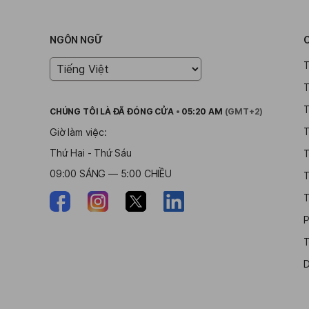
NGÔN NGỮ
T
T
T
CHÚNG TÔI LÀ
ĐÃ ĐÓNG CỬA
•
05:20 AM
(GMT+2)
T
Giờ làm việc:
Thứ Hai - Thứ Sáu
T
09:00 SÁNG — 5:00 CHIỀU
T
T
P
T
D