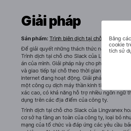
Giải pháp
Bằng các
Sản phẩm:
Trình biên dịch tại chỗ cho Slack
cookie t
Để giải quyết những thách thức này, công ty 
tích sử d
Trình dịch tại chỗ cho Slack của Lingvanex vào
án của mình. Giải pháp này cho phép người dùng
và giao tiếp tại chỗ theo thời gian thực mà kh
internet đang hoạt động. Giải pháp của Lingv
một công cụ dịch máy thần kinh tiên tiến được
xác cao, có khả năng hỗ trợ nhiều ngôn ngữ 
dụng trên các địa điểm của công ty.
Trình dịch tại chỗ cho Slack của Lingvanex ho
cơ sở hạ tầng an toàn của công ty, loại bỏ nhu 
mạng của tổ chức và đáp ứng các yêu cầu bảo