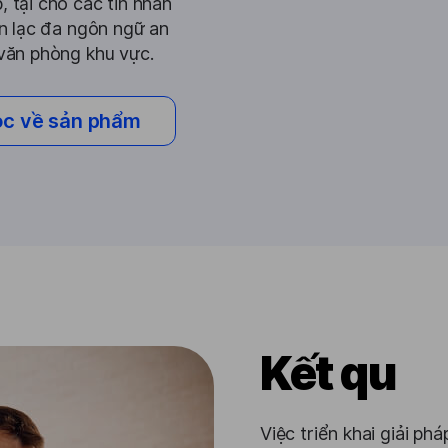
, tại chỗ các tin nhắn
ên lạc đa ngôn ngữ an
 văn phòng khu vực.
c về sản phẩm
Kết qu
Việc triển khai giải ph