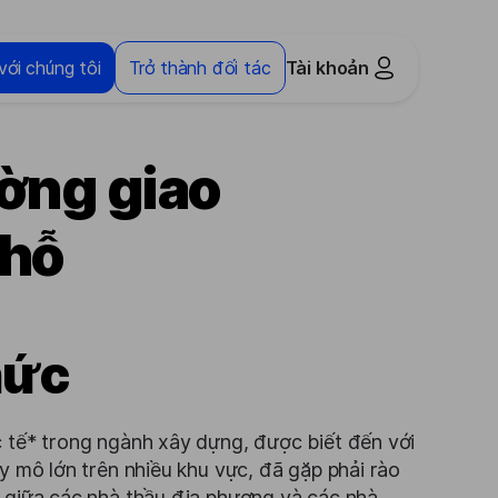
với chúng tôi
Trở thành đối tác
Tài khoản
ờng giao
chỗ
hức
 tế* trong ngành xây dựng, được biết đến với
y mô lớn trên nhiều khu vực, đã gặp phải rào
 giữa các nhà thầu địa phương và các nhà