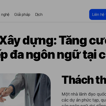
 nghệ
Giải pháp
Dịch
Liên hệ 
 Xây dựng: Tăng cư
ếp đa ngôn ngữ tại 
Thách t
Một nhà lãnh đạo quốc
các dự án phức tạp, qu
cản ngôn ngữ dai dẳng