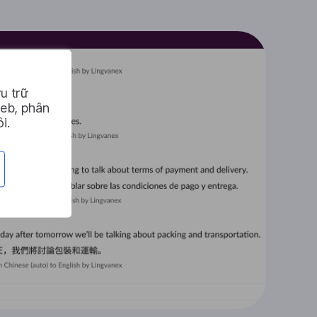
u trữ
web, phân
i.