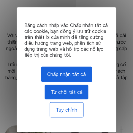
Kết qu
Bằng cách nhấp vào Chấp nhận tất cả
các cookie, bạn đồng ý lưu trữ cookie
Với việc tích hợp giải pháp Lingvanex, ngân hàng đã cải
trên thiết bị của mình để tăng cường
thiện đáng kể chất lượng dịch vụ cho khách hàng nước
điều hướng trang web, phân tích sử
ngoài, dẫn đến việc mở rộng các dịch vụ được cung cấp
dụng trang web và hỗ trợ các nỗ lực
tiếp thị của chúng tôi.
và do đó tăng doanh thu.
Trải nghiệm khách hàng nâng cao này cũng đã củng cố
mối quan hệ khách hàng và tăng sự hài lòng của khách
Chấp nhận tất cả
hàng, định vị ngân hàng là một tổ chức toàn diện và tập
trung vào khách hàng hơn.
Từ chối tất cả
Tôi cần giải pháp này
Tùy chỉnh
Đọc các trường hợp khác