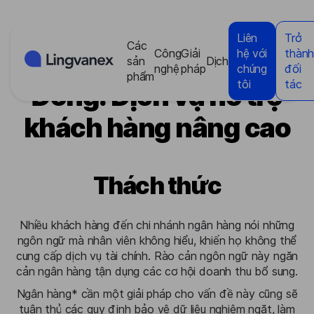
Bảng quản lý cookie
Liên
Trở
Các
Công
Giải
hệ với
thàn
Ngân hàng Trung
sản
Dịch
nghệ
pháp
chúng
đối
phẩm
tôi
tác
Đông: Dịch vụ hỗ trợ
khách hàng nâng cao
Thách thức
Nhiều khách hàng đến chi nhánh ngân hàng nói những
ngôn ngữ mà nhân viên không hiểu, khiến họ không thể
cung cấp dịch vụ tài chính. Rào cản ngôn ngữ này ngăn
cản ngân hàng tận dụng các cơ hội doanh thu bổ sung.
Ngân hàng* cần một giải pháp cho vấn đề này cũng sẽ
tuân thủ các quy định bảo vệ dữ liệu nghiêm ngặt, làm