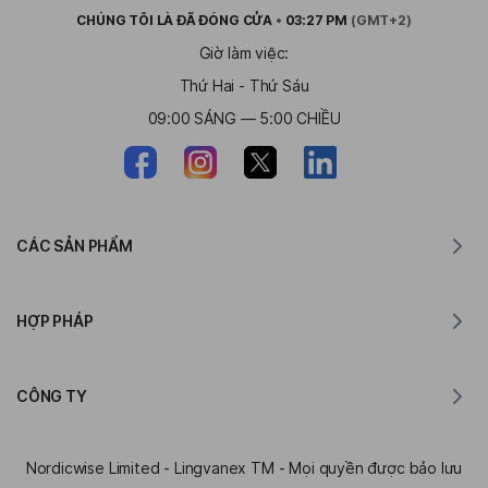
CHÚNG TÔI LÀ
ĐÃ ĐÓNG CỬA
•
03:27 PM
(GMT+2)
Giờ làm việc:
Thứ Hai - Thứ Sáu
09:00 SÁNG — 5:00 CHIỀU
CÁC SẢN PHẨM
Trình dịch cho MacOS
HỢP PHÁP
Trình dịch cho Windows
Trình dịch cho iOS
Tuyên bố GDPR của Lingvanex
Trình dịch cho Android
CÔNG TY
Điều khoản dịch vụ
Trình dịch cho Chrome
Điều khoản sử dụng API Translation
Giới thiệu về Lingvanex
Trình dịch cho Edge
Nordicwise Limited - Lingvanex TM - Mọi quyền được bảo lưu
Biểu Mẫu Đăng Ký Chương Trình Affiliate
Bộ tài liệu báo chí