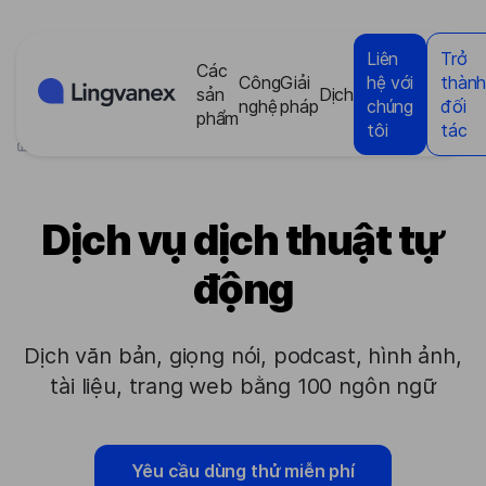
Bảng quản lý cookie
Liên
Trở
Các
Công
Giải
hệ với
thàn
sản
Dịch
nghệ
pháp
chúng
đối
phẩm
tôi
tác
>
Dịch vụ dịch thuật tự động
Dịch vụ dịch thuật tự
động
Dịch văn bản, giọng nói, podcast, hình ảnh,
tài liệu, trang web bằng 100 ngôn ngữ
Yêu cầu dùng thử miễn phí