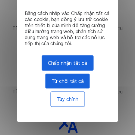
Tích hợp dễ dàng
Bằng cách nhấp vào Chấp nhận tất cả
các cookie, bạn đồng ý lưu trữ cookie
trên thiết bị của mình để tăng cường
Tích hợp các giải pháp dịch máy một cách trơn tru
điều hướng trang web, phân tích sử
vào ứng dụng của bạn.
dụng trang web và hỗ trợ các nỗ lực
tiếp thị của chúng tôi.
Chấp nhận tất cả
Giá cả phải chăng
Từ chối tất cả
Tích hợp các giải pháp dịch máy một cách trơn tru
vào ứng dụng của bạn.
Tùy chỉnh