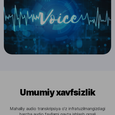
Umumiy xavfsizlik
Mahalliy audio transkripsiya o'z infratuzilmangizdagi
barcha audio fayllarni qayta ishlash orqali