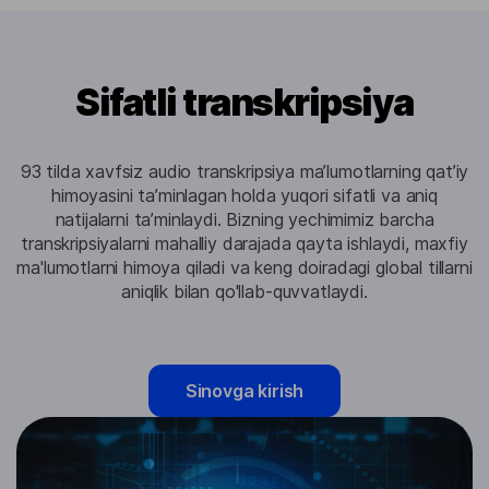
Sifatli transkripsiya
93 tilda xavfsiz audio transkripsiya maʼlumotlarning qatʼiy
himoyasini taʼminlagan holda yuqori sifatli va aniq
natijalarni taʼminlaydi. Bizning yechimimiz barcha
transkripsiyalarni mahalliy darajada qayta ishlaydi, maxfiy
ma'lumotlarni himoya qiladi va keng doiradagi global tillarni
aniqlik bilan qo'llab-quvvatlaydi.
Sinovga kirish