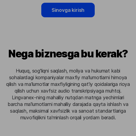
Sinovga kirish
Nega biznesga bu kerak?
Huquq, sog'liqni saqlash, moliya va hukumat kabi
sohalardagi kompaniyalar maxfiy ma'lumotlarni himoya
qilish va ma'lumotlar maxfiyligining qat'iy qoidalariga rioya
qilish uchun xavfsiz audio transkripsiyaga muhtoj.
Lingvanex-ning mahalliy nutqdan matnga yechimlari
barcha ma'lumotlarni mahalliy darajada qayta ishlash va
saqlash, maksimal xavfsizlik va sanoat standartlariga
muvofiqlikni ta'minlash orqali yordam beradi.