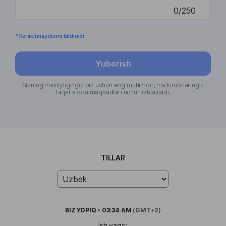
0/250
* Kerakli maydonni bildiradi
Yuborish
Sizning maxfiyligingiz biz uchun eng muhimdir; ma'lumotlaringiz
faqat aloqa maqsadlari uchun ishlatiladi.
TILLAR
BIZ
YOPIQ
•
03:34 AM
(GMT+2)
Ish vaqti: