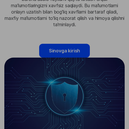
ma'lumotlaringizni xavfsiz saqlaydi. Bu ma'lumotlarni
onlayn uzatish bilan bog'liq xavflarni bartaraf qiladi,
maxfiy ma'lumotlarni to'liq nazorat qilish va himoya qilishni
ta'minlaydi.
Sinovga kirish