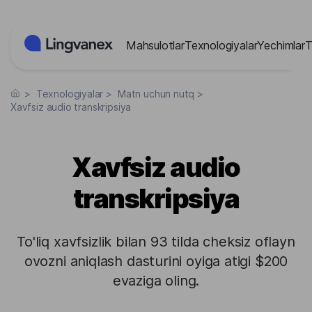
Cookie-lar menejmenti paneli
Mahsulotlar
Texnologiyalar
Yechimlar
T
>
Texnologiyalar
>
Matn uchun nutq
>
Xavfsiz audio transkripsiya
Xavfsiz audio
transkripsiya
To'liq xavfsizlik bilan 93 tilda cheksiz oflayn
ovozni aniqlash dasturini oyiga atigi $200
evaziga oling.